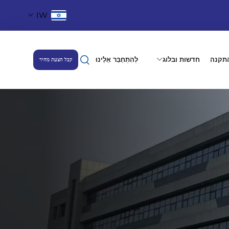
IW
תקנה
חדשות ובלוג
לְהִתְחַבֵּר אֵלֵינוּ
קבל הצעת מחיר