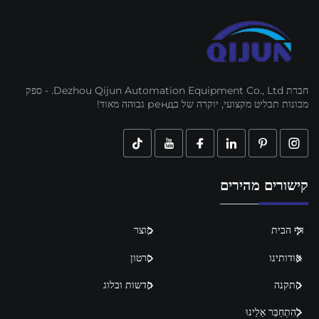
חברת Dezhou Qijun Automation Equipment Co., Ltd. - ספק
מכונות תבליט מקצועי, יוקרה של בренд גבוהה מאוד!
קישורים מהירים
דף הבית
מוצר
אודותינו
סרטון
התקנה
חדשות ובלוג
לְהִתְחַבֵּר אֵלֵינוּ