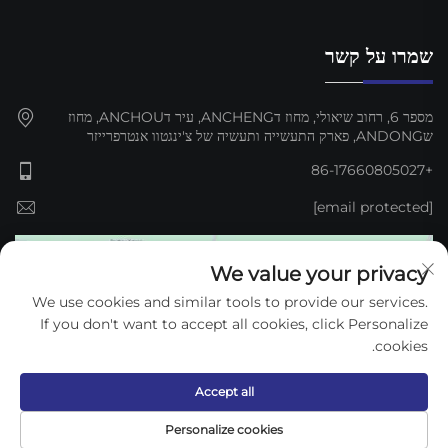
שמרו על קשר
מספר 6, רחוב שיאולי, מחוז דANCHENG, עיר דANCHOU, מחוז
שANDONG, פארק התעשייה ותעשיה של צ'ינגטוו אנטרפרייזר
+86-17660805027
[email protected]
We value your privacy
We use cookies and similar tools to provide our services.
If you don't want to accept all cookies, click Personalize
cookies.
Accept all
כל הזכויותים © 2025 דז'וу קיג'ון אוטומציה EQUIPMENT Co., Ltd. —
Personalize cookies
מדיניות הפרטיות