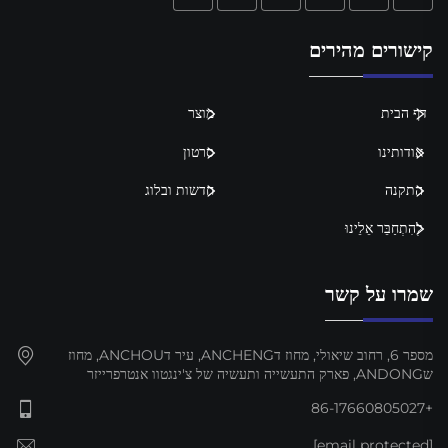
קישורים מהירים
דף הבית
מוצר
אודותינו
סרטון
התקנה
חדשות ובלוג
לְהִתְחַבֵּר אֵלֵינוּ
שמרו על קשר
מספר 6, רחוב שיאולי, מחוז דANCHENG, עיר דANCHOU, מחוז
שANDONG, פארק התעשייה ותעשיה של צ'ינגטוו אנטרפרייזר
+86-17660805027
[email protected]