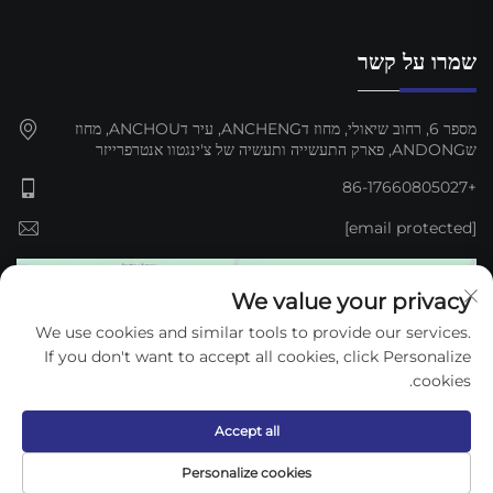
שמרו על קשר
מספר 6, רחוב שיאולי, מחוז דANCHENG, עיר דANCHOU, מחוז
שANDONG, פארק התעשייה ותעשיה של צ'ינגטוו אנטרפרייזר
+86-17660805027
[email protected]
We value your privacy
We use cookies and similar tools to provide our services.
If you don't want to accept all cookies, click Personalize
cookies.
Accept all
כל הזכויותים © 2025 דז'וу קיג'ון אוטומציה EQUIPMENT Co., Ltd. —
Personalize cookies
מדיניות הפרטיות