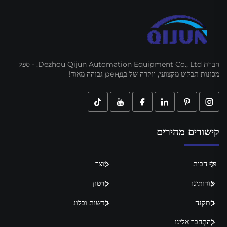
חברת Dezhou Qijun Automation Equipment Co., Ltd. - ספק
מכונות תבליט מקצועי, יוקרה של בренд גבוהה מאוד!
קישורים מהירים
דף הבית
מוצר
אודותינו
סרטון
התקנה
חדשות ובלוג
לְהִתְחַבֵּר אֵלֵינוּ