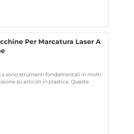
acchine Per Marcatura Laser A
he
ica sono strumenti fondamentali in molti
cisione su articoli in plastica. Queste
rmanenti sui materiali plastici. Ciò
pro...