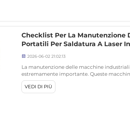
Checklist Per La Manutenzione D
Portatili Per Saldatura A Laser In
2026-06-02 21:02:13
La manutenzione delle macchine industriali po
estremamente importante. Queste macchine 
metalli e altri materiali in modo rapido ed 
VEDI DI PIÙ
ottimale, è necessario disporre di una check
checklist assicura che tutto...