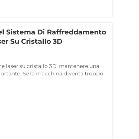
el Sistema Di Raffreddamento
er Su Cristallo 3D
e laser su cristallo 3D, mantenere una
rtante. Se la macchina diventa troppo
e, compromettendo i vostri progetti. Il
rantire il regolare funzionamento di
a problemi come incisioni sfocate...