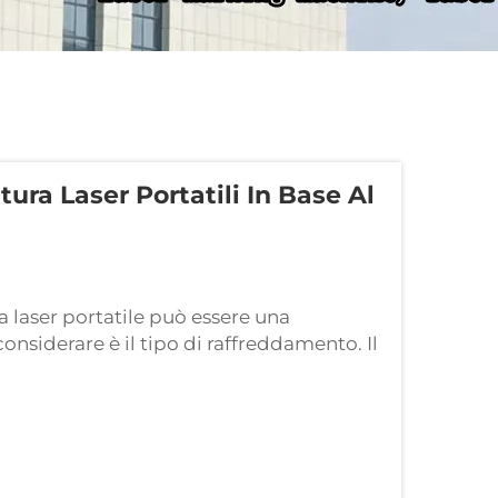
ura Laser Portatili In Base Al
a laser portatile può essere una
nsiderare è il tipo di raffreddamento. Il
ale la macchina mantiene la temperatura
cchina diventa troppo calda, le sue
a danneggiarsi...