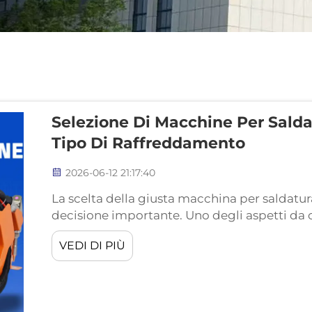
Selezione Di Macchine Per Saldat
Tipo Di Raffreddamento
2026-06-12 21:17:40
La scelta della giusta macchina per saldatur
decisione importante. Uno degli aspetti da co
raffreddamento è il sistema mediante il qu
VEDI DI PIÙ
corretta durante il funzionamento. Se la ma
prestazioni possono deteriorarsi o addirittur