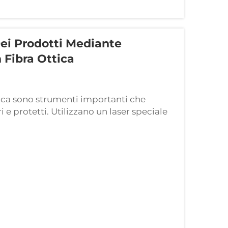
ei Prodotti Mediante
 Fibra Ottica
tica sono strumenti importanti che
 e protetti. Utilizzano un laser speciale
 o numeri di serie. Le aziende possono
ace grazie a queste macchi...