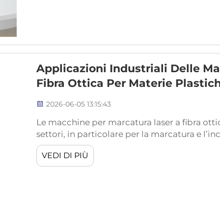
Applicazioni Industriali Delle M
Fibra Ottica Per Materie Plastic
2026-06-05 13:15:43
Le macchine per marcatura laser a fibra ott
settori, in particolare per la marcatura e l’in
macchine utilizzano laser per creare segni pe
VEDI DI PIÙ
risulta utile per l’etichettatura, il branding o 