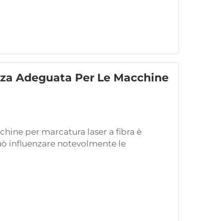
nza Adeguata Per Le Macchine
hine per marcatura laser a fibra è
ò influenzare notevolmente le
na potenza inadeguata, potrebbe non
ati. Ad esempio, se la potenza è troppo
e...