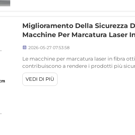
Miglioramento Della Sicurezza D
Macchine Per Marcatura Laser In
2026-05-27 07:53:58
Le macchine per marcatura laser in fibra ot
contribuiscono a rendere i prodotti più sicuri
per apporre marchi sui prodotti, come loghi
VEDI DI PIÙ
tracciare i propri prodotti in modo più effic