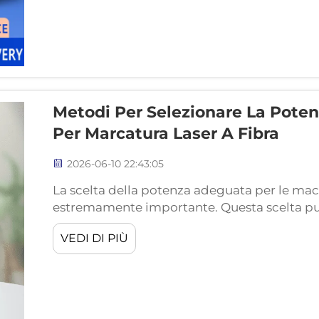
Metodi Per Selezionare La Pote
Per Marcatura Laser A Fibra
2026-06-10 22:43:05
La scelta della potenza adeguata per le macc
estremamente importante. Questa scelta pu
prestazioni della macchina. Se si sceglie u
VEDI DI PIÙ
essere possibile ottenere i risultati desider
bassa, il laser potrebbe non riuscire a marcar