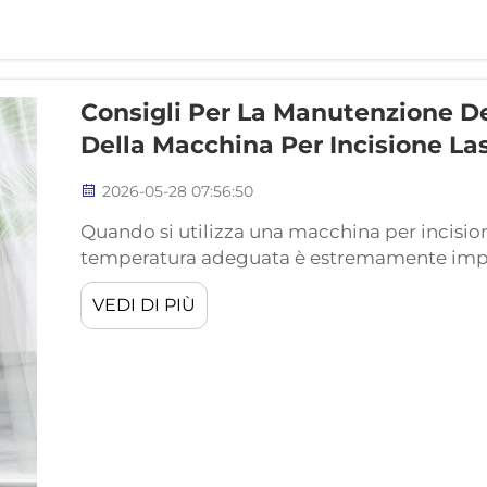
Consigli Per La Manutenzione D
Della Macchina Per Incisione Las
2026-05-28 07:56:50
Quando si utilizza una macchina per incision
temperatura adeguata è estremamente impo
calda, potrebbe non funzionare correttament
VEDI DI PIÙ
sistema di raffreddamento contribuisce a ga
tutti i componenti. L’eccesso di calore caus