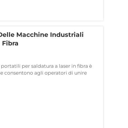
elle Macchine Industriali
 Fibra
rtatili per saldatura a laser in fibra è
consentono agli operatori di unire
esatto. Per garantirne un funzionamento
list per la manutenzione. Questa