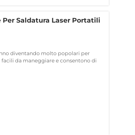
Per Saldatura Laser Portatili
tanno diventando molto popolari per
e, facili da maneggiare e consentono di
no dei principali motivi della loro
o metalli sottili, anche un piccolo errore