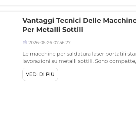
Vantaggi Tecnici Delle Macchine 
Per Metalli Sottili
2026-05-26 07:56:27
Le macchine per saldatura laser portatili s
lavorazioni su metalli sottili. Sono compatt
eseguire saldature rapide e di alta qualità. U
VEDI DI PIÙ
diffusione è la precisione. Quando si lavoran
può rovinare il lavoro...