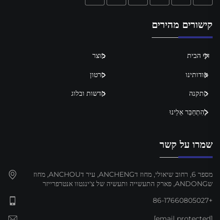
קישורים מהירים
דף הבית
מוצר
אודותינו
סרטון
התקנה
חדשות ובלוג
לְהִתְחַבֵּר אֵלֵינוּ
שמרו על קשר
מספר 6, רחוב שיאולי, מחוז דANCHENG, עיר דANCHOU, מחוז
שANDONG, פארק התעשייה ותעשיה של צ'ינגטוו אנטרפרייזר
+86-17660805027
[email protected]