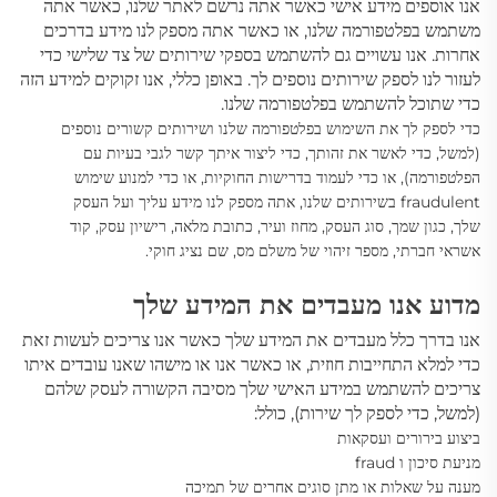
אנו אוספים מידע אישי כאשר אתה נרשם לאתר שלנו, כאשר אתה
משתמש בפלטפורמה שלנו, או כאשר אתה מספק לנו מידע בדרכים
אחרות. אנו עשויים גם להשתמש בספקי שירותים של צד שלישי כדי
לעזור לנו לספק שירותים נוספים לך. באופן כללי, אנו זקוקים למידע הזה
כדי שתוכל להשתמש בפלטפורמה שלנו.
כדי לספק לך את השימוש בפלטפורמה שלנו ושירותים קשורים נוספים
(למשל, כדי לאשר את זהותך, כדי ליצור איתך קשר לגבי בעיות עם
הפלטפורמה),
או כדי לעמוד בדרישות החוקיות, או כדי למנוע שימוש
fraudulent בשירותים שלנו, אתה מספק לנו מידע עליך ועל העסק
שלך, כגון שמך, סוג העסק, מחוז ועיר, כתובת מלאה, רישיון עסק, קוד
אשראי חברתי, מספר זיהוי של משלם מס, שם נציג חוקי.
מדוע אנו מעבדים את המידע שלך
אנו בדרך כלל מעבדים
את המידע שלך כאשר אנו צריכים לעשות זאת
כדי למלא התחייבות חוזית, או כאשר אנו או מישהו שאנו עובדים איתו
צריכים להשתמש במידע האישי שלך מסיבה הקשורה לעסק שלהם
(למשל, כדי לספק לך שירות), כולל:
ביצוע בירורים ועסקאות
מניעת סיכון ו fraud
מענה על שאלות או מתן סוגים אחרים של תמיכה