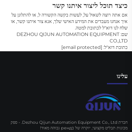
כיצד תוכל ליצור איתנו קשר
אם אתה רוצה לשאול על, לעשות בקשה הקשורה ל, או להתלונן על
איך אנחנו מעבדים את המידע האישי שלך, אנא צור איתנו קשר, או
שלח לנו דוא"ל לכתובת למטה.
שם: DEZHOU QIJUN AUTOMATION EQUIPMENT
CO.,LTD
כתובת דוא"ל:
[email protected]
עלינו
חברת Dezhou Qijun Automation Equipment Co., Ltd. - ספק
מכונות תבליט מקצועי, יוקרה של בренд גבוהה מאוד!