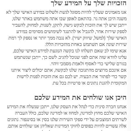
הזכויות שלך על המידע שלך
אנו מאמינים שעליך להיות מסוגל לגשת ולשלוט במידע האישי שלך לא
משנה היכן אתה גר. בהתאם לאופן שבו אתה משתמש באתר שלנו,
ייתכן שיש לך את הזכות לבקש גישה, לתקן, לשנות, למחוק, להעביר
לספק שירות אחר, להגביל או להתנגד לשימושים מסוימים במידע
האישי שלך (למשל, שיווק ישיר). לא נגבה ממך יותר או נספק לך רמת
שירות שונה אם תשתמש באחת מהזכויות הללו.
אנא שימו לב שאם תשלחו לנו בקשה הנוגעת למידע האישי שלכם,
עלינו לוודא שזה אתם לפני שנוכל להגיב. לשם כך, ייתכן שנשתמש
בגורם שלישי כדי לאסוף ולאמת מסמכי זיהוי.
אם אינכם מרוצים מהתגובה שלנו לבקשה, אתם יכולים ליצור איתנו
קשר כדי לפתור את הבעיה. יש לכם גם את הזכות לפנות לרשות
המקומית להגנת נתונים או פרטיות בכל עת.
היכן אנו שולחים את המידע שלכם
אנחנו חברה סינית
כדי לנהל את העסק שלנו, ייתכן שנשלח את המידע
האישי שלכם מחוץ למדינה, למחוז או למדינה שלכם, כולל העברה
לשרתים המוצבים על ידי ספקי השירות שלנו בסין או בסינגפור. נתונים
אלה עשויים להיות כפופים לחוקי המדינות שאליהן אנו שולחים אותם.