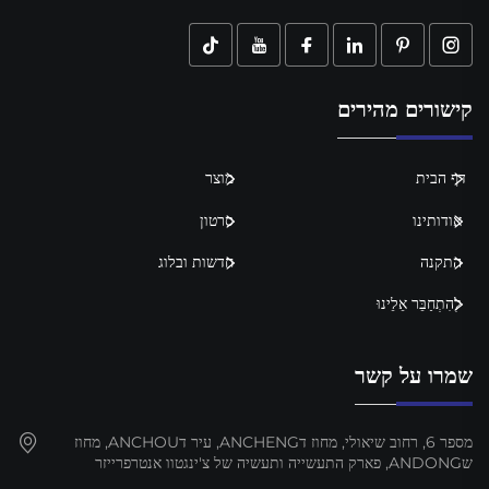
קישורים מהירים
דף הבית
מוצר
אודותינו
סרטון
התקנה
חדשות ובלוג
לְהִתְחַבֵּר אֵלֵינוּ
שמרו על קשר
מספר 6, רחוב שיאולי, מחוז דANCHENG, עיר דANCHOU, מחוז
שANDONG, פארק התעשייה ותעשיה של צ'ינגטוו אנטרפרייזר