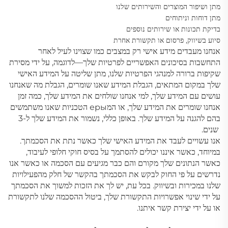
מתן ושיפור המוצרים והשירותים שלנו
מתן דוחות וניתוחים
בדיקת תכונות או שירותים נוספים
סיוע בשיווק, פרסום או תקשורת אחרת
אנחנו מעבדים מידע אישי רק במצבים כמו שצוינו לעיל לאחר
התחשבות בסיכונים האפשריים לפרטיות שלך—לדוגמה, על ידי מסירת
שקיפות ברורה למנהגי הפרטיות שלנו, מתן שליטה על המידע האישי
שלך במקום המתאים, הגבלת המידע שאנו שומרים, הגבלת מה שאנחנו
עושים עם המידע שלך, למי אנחנו שולחים את המידע שלך, כמה זמן
אנחנו שומרים את המידע שלך, או המеры הטכניות שאנו משתמשים
בהם להגנה על המידע שלך. באופן כללי, נשמור את המידע שלך ל-3
שנים.
אנו עשויים לעבד את המידע האישי שלך כאשר נתת את הסכמתך.
במיוחד, כאשר איננו יכולים להסתמך על בסיס חוקי חלופי לעיבוד,
כאשר הנתונים שלך מקורם והם כבר מגיעים עם הסכמה או כאשר אנו
נדרשים על פי החוק לבקש את הסכמתך בהקשר של חלק מהפעילויות
שלנו במכירות ובשיווק. בכל עת, יש לך את הזכות למשוך את הסכמתך
על ידי שינוי אפשרויות התקשורת שלך, ביטול ההסכמה שלנו לתקשורת
או על ידי יצירת קשר איתנו.