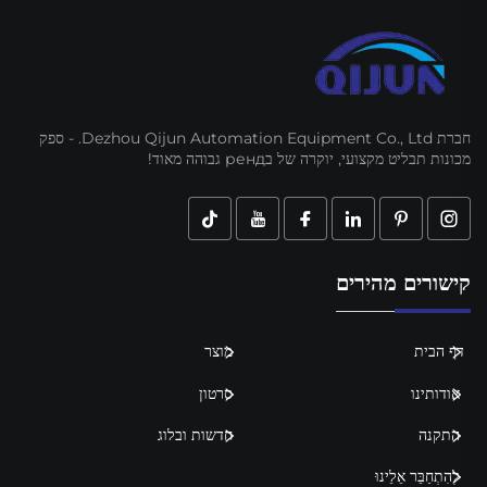
חברת Dezhou Qijun Automation Equipment Co., Ltd. - ספק
מכונות תבליט מקצועי, יוקרה של בренд גבוהה מאוד!
קישורים מהירים
דף הבית
מוצר
אודותינו
סרטון
התקנה
חדשות ובלוג
לְהִתְחַבֵּר אֵלֵינוּ