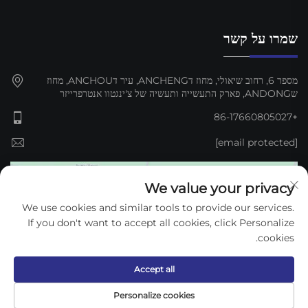
שמרו על קשר
מספר 6, רחוב שיאולי, מחוז דANCHENG, עיר דANCHOU, מחוז
שANDONG, פארק התעשייה ותעשיה של צ'ינגטוו אנטרפרייזר
+86-17660805027
[email protected]
We value your privacy
We use cookies and similar tools to provide our services.
If you don't want to accept all cookies, click Personalize
cookies.
Accept all
כל הזכויותים © 2025 דז'וу קיג'ון אוטומציה EQUIPMENT Co., Ltd. —
Personalize cookies
מדיניות הפרטיות