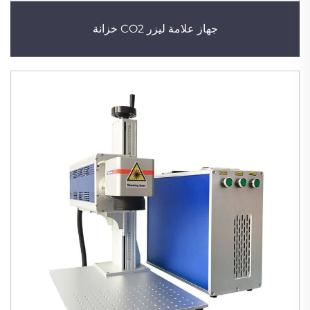
جهاز علامة ليزر CO2 خزانة