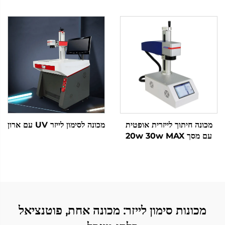
MOPA 20W 30W บน
למתכת נחושת
โลหะ สแตนเลส อะลูมิเนียม
เพื่อการพิมพ์สี การระบาย
ความร้อนด้วยอากาศ MAX
Laser Source
מכונה חיתוך לייזרית אופטית
מכונה לסימון לייזר UV עם ארון
עם מסך 20w 30w MAX
מכונה חיתוך לייזרית עבור חלזון,
אלומיניום וחומרים מתכתיים
נוספים
מכונות סימון לייזר: מכונה אחת, פוטנציאל