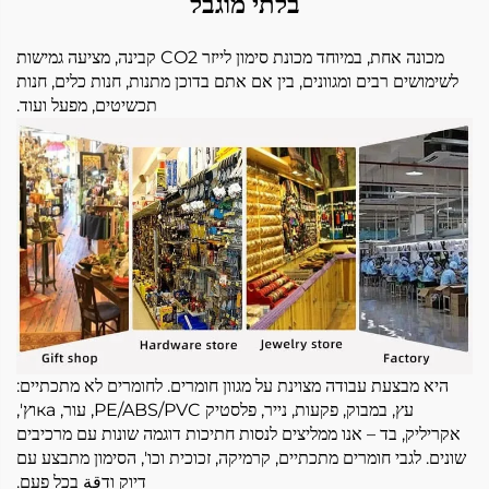
בלתי מוגבל
מכונה אחת, במיוחד מכונת סימון לייזר CO2 קבינה, מציעה גמישות
לשימושים רבים ומגוונים, בין אם אתם בדוכן מתנות, חנות כלים, חנות
תכשיטים, מפעל ועוד.
היא מבצעת עבודה מצוינת על מגוון חומרים. לחומרים לא מתכתיים:
עץ, במבוק, פקעות, נייר, פלסטיק PE/ABS/PVC, עור, каוץ',
אקריליק, בד – אנו ממליצים לנסות חתיכות דוגמה שונות עם מרכיבים
שונים. לגבי חומרים מתכתיים, קרמיקה, זכוכית וכו', הסימון מתבצע עם
דיוק ודقة בכל פעם.