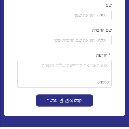
שם
0/100
שם החברה
0/200
הודעה
0/1000
קבלו견 견적 עכשיו