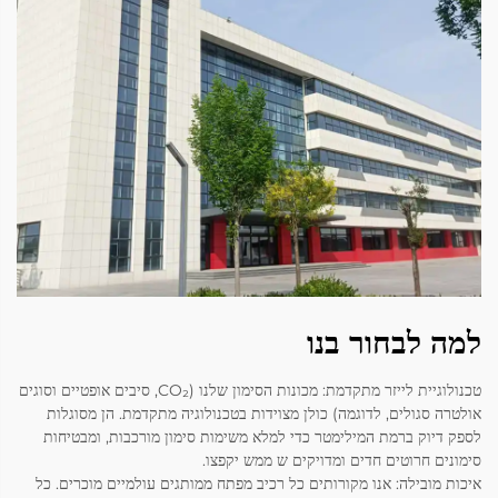
למה לבחור בנו
טכנולוגיית לייזר מתקדמת: מכונות הסימון שלנו (CO₂, סיבים אופטיים וסוגים
אולטרה סגולים, לדוגמה) כולן מצוידות בטכנולוגיה מתקדמת. הן מסוגלות
לספק דיוק ברמת המילימטר כדי למלא משימות סימון מורכבות, ומבטיחות
סימונים חרוטים חדים ומדויקים ש ממש יקפצו.
איכות מובילה: אנו מקורותים כל רכיב מפתח ממותגים עולמיים מוכרים. כל