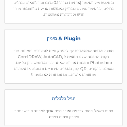
מ טקסט מיקרוסקופי (אותיות בגודל 0.1 מ"מ) ועד לוגואים בגדלים
גדולים, כל סימון ממוקם במדויק באמצעות סריקת גלוונומטר מדור
חדש וקליברציה אוטומטית.
Plugin & סימון
תוכנה פשוטה שמאפשרת לך להעניק חיים לעיצובים ותמונות תוך
דקות. התוכנה שלנו תואמת ל CorelDRAW, AutoCAD,
Photoshop ותוכנות אחרות שאתה כבר משתמש בהן כל יום.
מסמנת ברקודים, QR קוד, מספרים סידוריים ותמונות או עיצובים
מותאמים אישית... גם אם אתה לא מומחה!
יעיל כלכלית
פחות חשמל, פחות צרכנים ואורך חיים ארוך למכונה פירושו יותר
חיסכון ופחות סטרס.