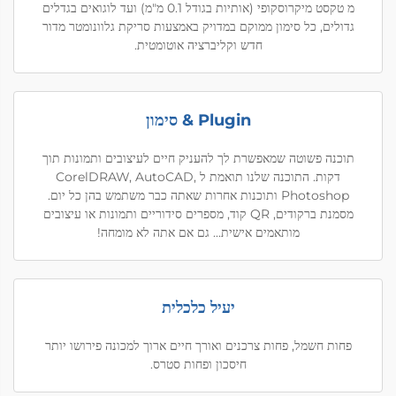
מ טקסט מיקרוסקופי (אותיות בגודל 0.1 מ"מ) ועד לוגואים בגדלים
גדולים, כל סימון ממוקם במדויק באמצעות סריקת גלוונומטר מדור
חדש וקליברציה אוטומטית.
Plugin & סימון
תוכנה פשוטה שמאפשרת לך להעניק חיים לעיצובים ותמונות תוך
דקות. התוכנה שלנו תואמת ל CorelDRAW, AutoCAD,
Photoshop ותוכנות אחרות שאתה כבר משתמש בהן כל יום.
מסמנת ברקודים, QR קוד, מספרים סידוריים ותמונות או עיצובים
מותאמים אישית... גם אם אתה לא מומחה!
יעיל כלכלית
פחות חשמל, פחות צרכנים ואורך חיים ארוך למכונה פירושו יותר
חיסכון ופחות סטרס.