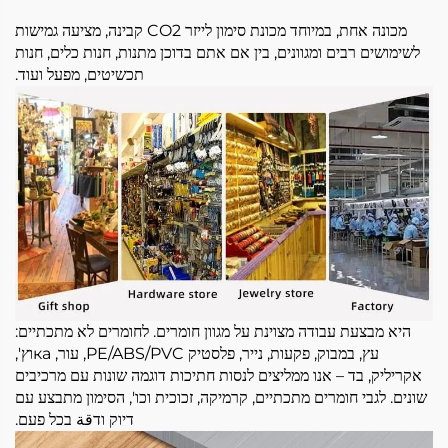
מכונה אחת, במיוחד מכונת סימון לייזר CO2 קבינה, מציעה גמישות
לשימושים רבים ומגוונים, בין אם אתם בדוכן מתנות, חנות כלים, חנות
תכשיטים, מפעל ועוד.
היא מבצעת עבודה מצוינת על מגוון חומרים. לחומרים לא מתכתיים:
עץ, במבוק, פקעות, נייר, פלסטיק PE/ABS/PVC, עור, каוץ',
אקריליק, בד – אנו ממליצים לנסות חתיכות דוגמה שונות עם מרכיבים
שונים. לגבי חומרים מתכתיים, קרמיקה, זכוכית וכו', הסימון מתבצע עם
דיוק ודقة בכל פעם.