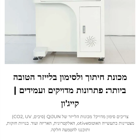
מכונת חיתוך ולסימון בלייזר הטובה
ביותר: פתרונות מדויקים ועמידים |
קייג'ון
צריכים סימון מדויק? מכונות הלייזר של QIJUN (סיבים, CO2, UV)
מצטיינות בתעשייה האוטומotive, האלקטרונית, האריזה ועוד. בנויות חזקות,
ותוכננו להטמעה חלקה.