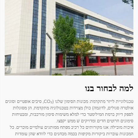
למה לבחור בנו
טכנולוגיית לייזר מתקדמת: מכונות הסימון שלנו (CO₂, סיבים אופטיים וסוגים
אולטרה סגולים, לדוגמה) כולן מצוידות בטכנולוגיה מתקדמת. הן מסוגלות
לספק דיוק ברמת המילימטר כדי למלא משימות סימון מורכבות, ומבטיחות
סימונים חרוטים חדים ומדויקים ש ממש יקפצו.
איכות מובילה: אנו מקורותים כל רכיב מפתח ממותגים עולמיים מוכרים. כל
המכונות עוברות ביקורות מקיפות בכמה מבחנים כדי לוודא שהן עומדות