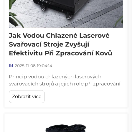
Jak Vodou Chlazené Laserové
Svařovací Stroje Zvyšují
Efektivitu Při Zpracování Kovů
2025-11-08 19:04:14
Princip vodou chlazených laserových
svařovacích strojů a jejich role při zpracování
kovů – Základní komponenty a funkce vodou
Zobrazit více
chlazeného laserového svařovacího stroje
Vodou chlazené laserové svařovací stroje
spojují několik klíčových částí, jako je
samotný laser...