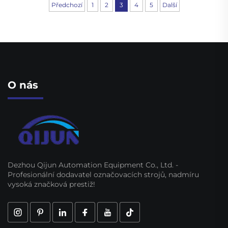
Předchozí
1
2
3
4
5
Další
O nás
Dezhou Qijun Automation Equipment Co., Ltd. -
Profesionální dodavatel označovacích strojů, nadmíru
vysoká značková prestiž!