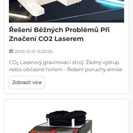
Řešení Běžných Problémů Při
Značení CO2 Laserem
2025-12-01 16:20:25
CO₂ Laserový gravírovací stroj: Žádný výstup
nebo občasné hoření – Řešení poruchy emise
laseru. Laserová trubice nesvítí: Diagnostika
Zobrazit více
napájení, pojišťovačů a integrity
vysokonapěťového obvodu. Pokud se CO2
laserový gravírovací stroj nespustí správně, ...