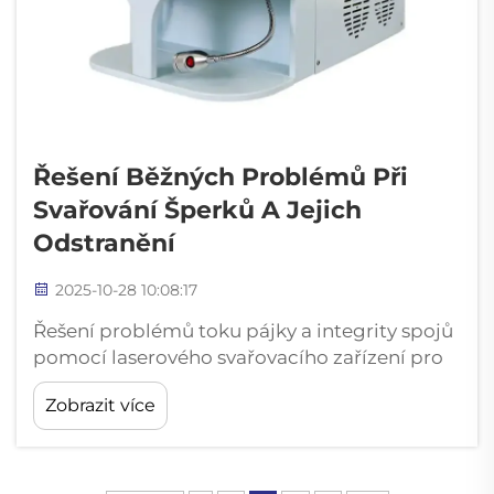
Řešení Běžných Problémů Při
Svařování Šperků A Jejich
Odstranění
2025-10-28 10:08:17
Řešení problémů toku pájky a integrity spojů
pomocí laserového svařovacího zařízení pro
šperky Průzkum technik zlatnictví z roku
Zobrazit více
2023 zjistil, že asi třetina ručně vyráběných
šperků má problémy, jako je nerovnoměrný
tok pájky nebo slabé spoje. Svařovací
zařízení...