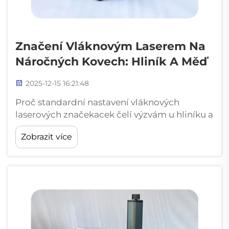
Značení Vláknovým Laserem Na
Náročných Kovech: Hliník A Měď
2025-12-15 16:21:48
Proč standardní nastavení vláknových
laserových značekacek čelí výzvám u hliníku a
mědi Vysoká odrazivost a tepelná vodivost:
Zobrazit více
fyzikální bariéry pro konzistentní značení
Práce s hliníkem a mědí představuje skutečné
výzvy pro běžné vláknové laserové
značkovače...