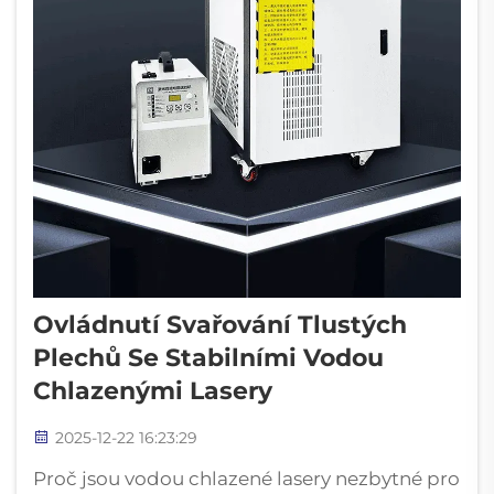
Ovládnutí Svařování Tlustých
Plechů Se Stabilními Vodou
Chlazenými Lasery
2025-12-22 16:23:29
Proč jsou vodou chlazené lasery nezbytné pro