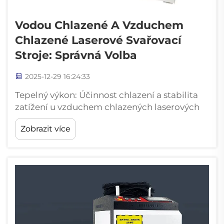
Vodou Chlazené A Vzduchem
Chlazené Laserové Svařovací
Stroje: Správná Volba
2025-12-29 16:24:33
Tepelný výkon: Účinnost chlazení a stabilita
zatížení u vzduchem chlazených laserových
svařovacích strojů a vodou chlazených
Zobrazit více
laserových. Jak vodní chlazení umožňuje
trvalý výstup při vysokém výkonu. Vodou
chlazené laserové svařovací stroje využívají
schopnost kapalin efektivněji odvádět teplo...