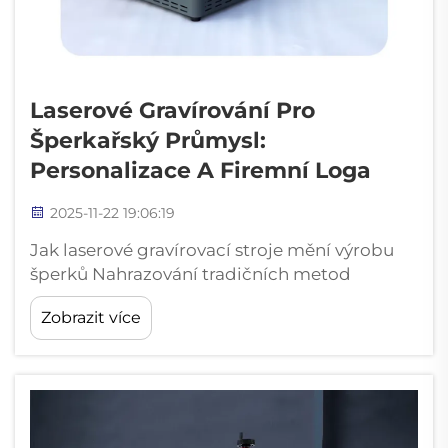
Laserové Gravírování Pro
Šperkařský Průmysl:
Personalizace A Firemní Loga
2025-11-22 19:06:19
Jak laserové gravírovací stroje mění výrobu
šperků Nahrazování tradičních metod
přesností a efektivitou Šperkařský svět
Zobrazit více
prochází významnými změnami díky
laserovým gravírovacím strojům, které
postupně nahrazují staromódní ruční
metody...