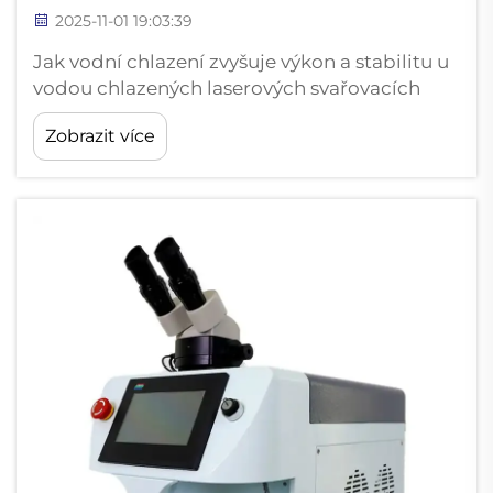
2025-11-01 19:03:39
Jak vodní chlazení zvyšuje výkon a stabilitu u
vodou chlazených laserových svařovacích
strojů – Proč potřebují lasery chlazení pro
Zobrazit více
zachování provozní integrity Laserové
svařovací stroje během provozu vyvíjejí
značné množství tepla, takže je velmi
důležité...