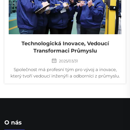
Technologická Inovace, Vedoucí
Transformaci Průmyslu
2025/03/31
Společnost má profesní tým pro vývoj a inovace,
který tvoří vedoucí inženýři a odborníci z průmyslu.
Neustále investujeme významné prostředky do
vývoje nových technologií a inovací.
O nás