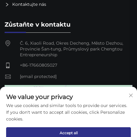
Kontaktujte nás
Zůstaňte v kontaktu
Č. 6, Xiaoli Road, Okres Decheng, Město Dezhou,
Provincie Šan-tung, Průmyslový park Chengtou
Entrepreneurship
+86-17660805027
[email protected]
We value your privacy
We use cookies and similar tools to provide our services.
If you don't want to accept all cookies, click Personalize
cookies.
Accept all