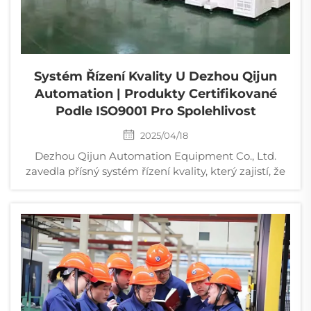
Systém Řízení Kvality U Dezhou Qijun
Automation | Produkty Certifikované
Podle ISO9001 Pro Spolehlivost
2025/04/18
Dezhou Qijun Automation Equipment Co., Ltd.
zavedla přísný systém řízení kvality, který zajistí, že
každá fáze od nákupu surovin po výrobu a testování
produktů je přísně kontrolována. Všechny produkty
jsou certifikovány podle systému řízení kvality
ISO9001 a splňují mezinárodní normy.