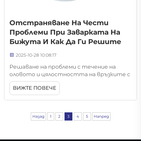
Отстраняване На Чести
Проблеми При Заварката На
Бижута И Как Да Ги Решите
2025-10-28 10:08:17
Решаване на проблеми с течение на
оловото и цялостността на връзките с
лазерен заваръчен апарат за бижута
ВИЖТЕ ПОВЕЧЕ
Проучването на техники за златарство
от 2023 г. установи, че около една
трета от ръчно изработените бижута
имат проблеми като неравномерно
Назад
1
2
3
4
5
Напред
течение на оловото или слаби връзки.
Лазерното заваръчно оборудване...