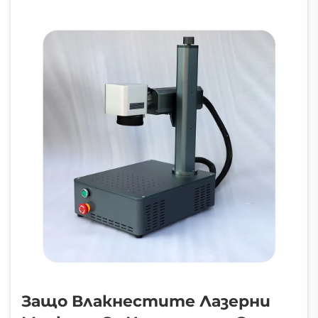
с алуминий и мед поставя реални
предизвикателства пред
стандартните влакнести лазерни
маркери...
Защо Влакнестите Лазерни