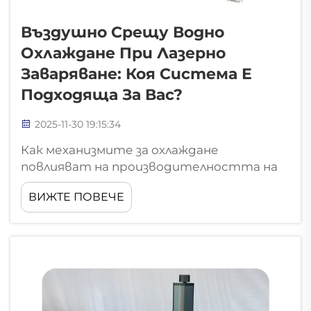
Въздушно Срещу Водно
Охлаждане При Лазерно
Заваряване: Коя Система Е
Подходяща За Вас?
2025-11-30 19:15:34
Как механизмите за охлаждане
повлияват на производителността на
машини за лазерно заваряване с водно
ВИЖТЕ ПОВЕЧЕ
охлаждане Основен принцип на работа
на въздушно охлаждани фибролазерни
заваръчни апарати Фибролазерните
заваръчни апарати с въздушно
охлаждане работят чрез използване на
естествено движение на въздуха, както
и вентилатори, които духат върху