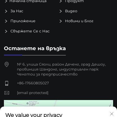
Начална страница
Продукт
За Нас
Видео
Приложение
Новини и Блог
Свържете Се с Нас
Останете на връзка
№ 6, улица Сяоли, район Деченг, град Дешоу,
провинция Шандонг, индустриален парк
Ченгтou за предприсачество
+86-17660805027
[email protected]
We value your privacy