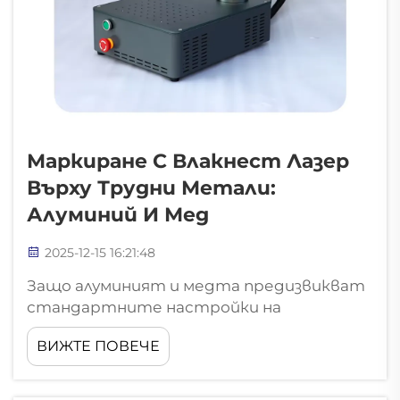
Маркиране С Влакнест Лазер
Върху Трудни Метали:
Алуминий И Мед
2025-12-15 16:21:48
Защо алуминият и медта предизвикват
стандартните настройки на
влакнестите лазерни маркери Висока
ВИЖТЕ ПОВЕЧЕ
отразяваща способност и
топлопроводимост: физически бариери
за последователно маркиране Работата