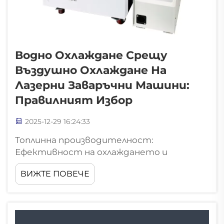
Водно Охлаждане Срещу
Въздушно Охлаждане На
Лазерни Заваръчни Машини:
Правилният Избор
2025-12-29 16:24:33
Топлинна производителност:
Ефективност на охлаждането и
стабилност под товар за лазерни
ВИЖТЕ ПОВЕЧЕ
заваръчни машини с въздушно и водно
охлаждане. Как водното охлаждане
осигурява продължителна висока
мощност. Лазерни заваръчни машини с