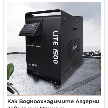
различни метали, включително
неръждаема стомана, алуминий, месинг и
дори трудни материали...
Как Водноохладимите Лазерни