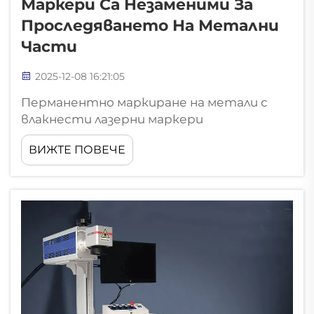
Маркери Са Незаменими За
Проследяването На Метални
Части
2025-12-08 16:21:05
Перманентно маркиране на метали с
влакнести лазерни маркери
Влакнестите лазерни маркери създават
ВИЖТЕ ПОВЕЧЕ
непроменима идентификация на
метални компоненти чрез напреднали
фототермични реакции — осигурявайки
данните за проследяване да останат
непокътнати през целия
експлоатационен живот на детайл...