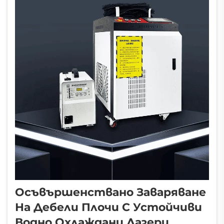
водно охлаждане използват по-
ефективно начина, по който
течностите отвеждат топлината...
Осъвършенствано Заваряване
На Дебели Плочи С Устойчиви
Водно Охлаждани Лазери