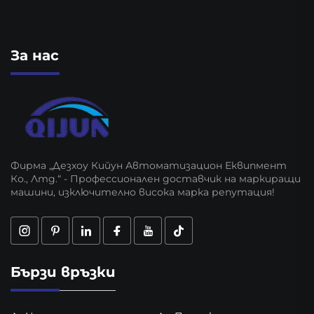
За нас
Фирма „Дезхоу Кийун Автоматизацион Еквипмент
Ко., Лтд.“ - Профессионален доставчик на маркиращи
машини, изключително висока марка репутация!
Бързи връзки