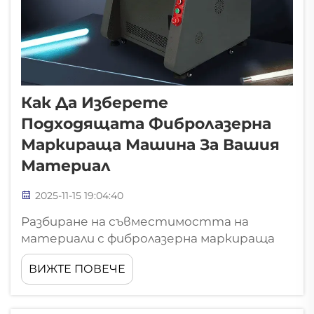
Как Да Изберете
Подходящата Фибролазерна
Маркираща Машина За Вашия
Материал
2025-11-15 19:04:40
Разбиране на съвместимостта на
материали с фибролазерна маркираща
машина Кои материали се представят
ВИЖТЕ ПОВЕЧЕ
най-добре: метали, пластмаси и
керамика Фибролазерното маркиране
работи изключително добре върху