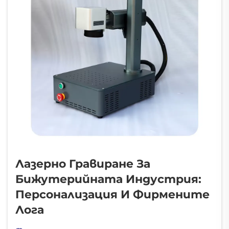
горещи части като актуаторите...
Лазерно Гравиране За
Бижутерийната Индустрия:
Персонализация И Фирмените
Лога