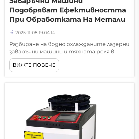
Заваръчни Машини
Подобряват Ефективността
При Обработката На Метали
2025-11-08 19:04:14
Разбиране на водно охлажданите лазерни
заваръчни машини и тяхната роля в
основните компоненти за
ВИЖТЕ ПОВЕЧЕ
металообработка и работата на водно
охлаждана лазерна заваръчна машина
Водно охлажданите лазерни заваръчни
машини обединяват няколко ключови
части, като самия лазер...