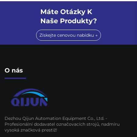
Máte Otázky K
Naše Produkty?
Získejte cenovou nabídku →
O nás
Dezhou Qijun Automation Equipment Co., Ltd. -
Profesionální dodavatel označovacích strojů, nadmíru
vysoká značková prestiž!