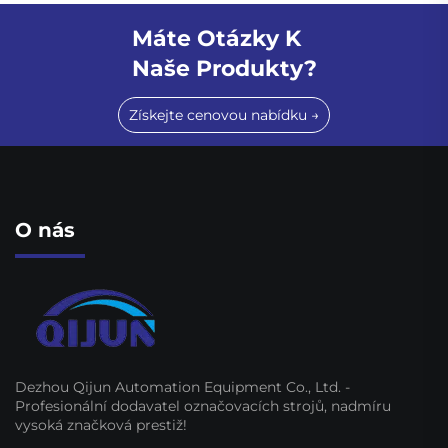
Máte Otázky K
Naše Produkty?
Získejte cenovou nabídku →
O nás
Dezhou Qijun Automation Equipment Co., Ltd. -
Profesionální dodavatel označovacích strojů, nadmíru
vysoká značková prestiž!