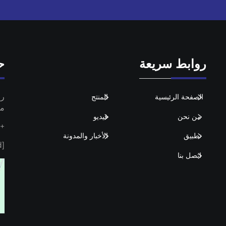
روابط سريعة
ح
الصفحة الرئيسية
المنتج
مق
من نحن
فيديو
+86-17660805027
تطبيق
الأخبار والمدونة
[email protected]
اتصل بنا