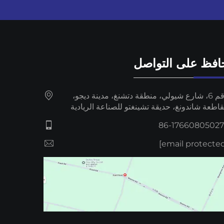
افظ على التواصل
رقم 6، شارع شيولي، منطقة دتشنغ، مدينة ديجو،
اطعة شاندونغ، حديقة تشينغتو للصناعة الريادية