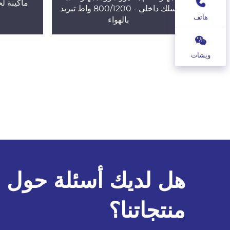
ماكينة لح
سلك داخلي - 800/1200 واط تبريد
هاتف
بالهواء
ويشات
هل لديك أسئلة حول
منتجاتنا؟