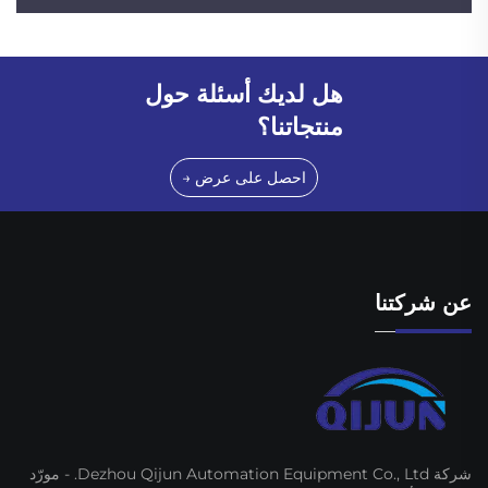
هل لديك أسئلة حول
منتجاتنا؟
احصل على عرض →
عن شركتنا
شركة Dezhou Qijun Automation Equipment Co., Ltd. - مورّد