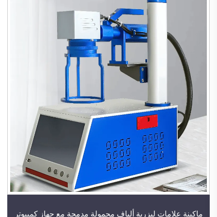
ماكينة علامات ليزرية ألياف محمولة مدمجة مع جهاز كمبيوتر