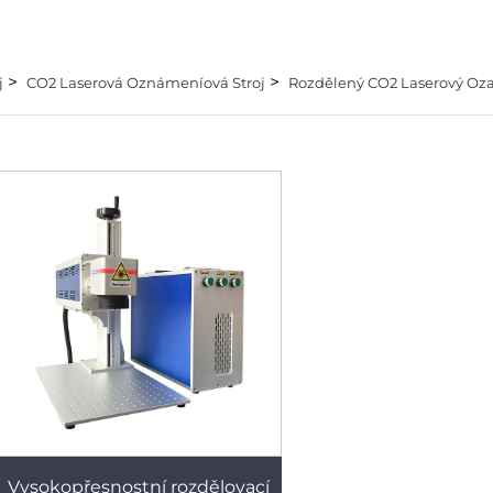
>
>
j
CO2 Laserová Oznámeníová Stroj
Rozdělený CO2 Laserový Oza
Vysokopřesnostní rozdělovací