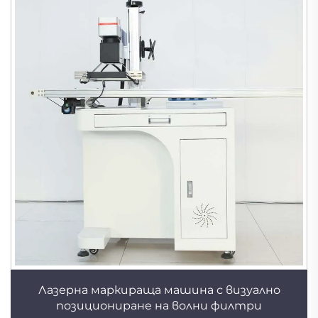
Лазерна маркираща машина с визуално
позициониране на волни филтри