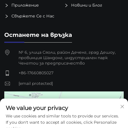
Приложение
Новини и Блог
Свържете Се с Нас
Останете на връзка
№ 6, улица Сяоли, район Деченг, град Дешоу,
провинция Шандонг, индустриален парк
Ченгтou за предприсачество
+86-17660805027
[email protected]
We value your privacy
We use cookies and similar tools to provide our services.
If you don't want to accept all cookies, click Personalize