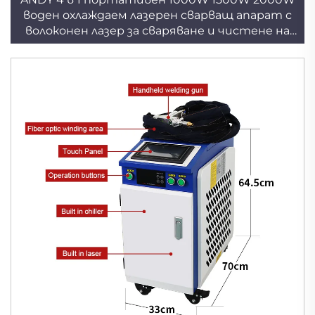
воден охлаждаем лазерен сварващ апарат с
волоконен лазер за сваряване и чистене на
метал