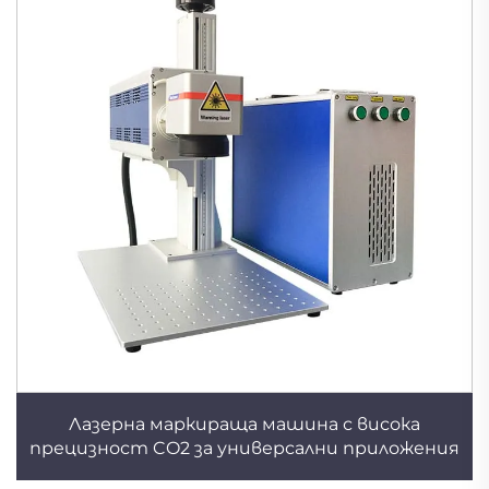
Лазерна маркираща машина с висока
прецизност CO2 за универсални приложения