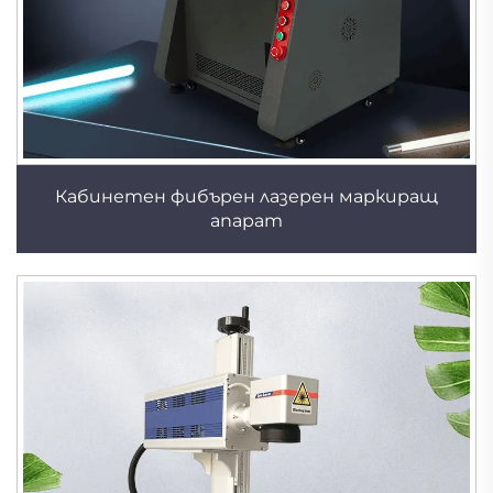
Кабинетен фибърен лазерен маркиращ
апарат