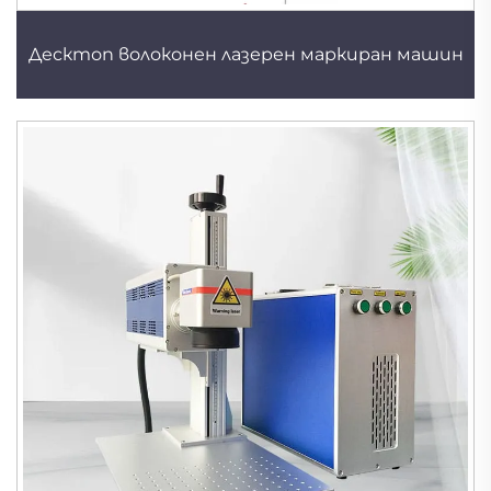
Десктоп волоконен лазерен маркиран машин