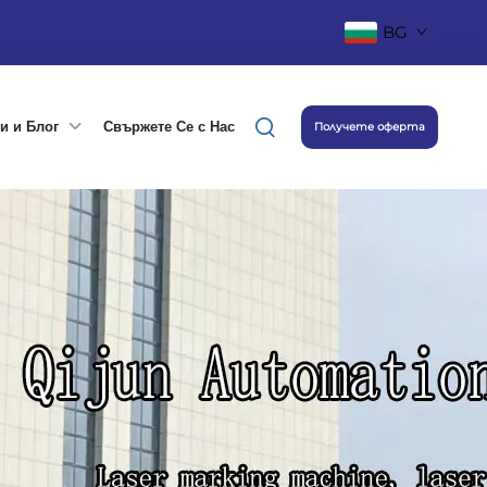
BG
и и Блог
Свържете Се с Нас
Получете оферта