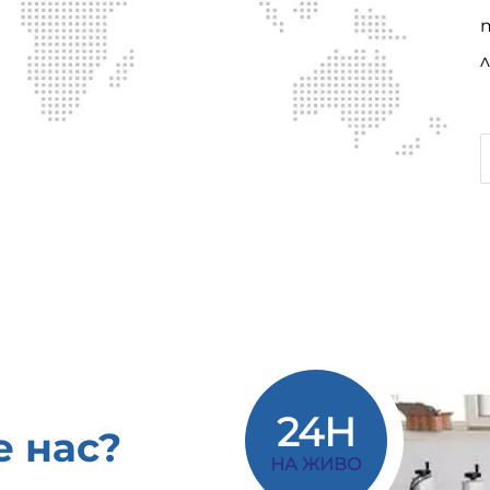
л
24H
 нас?
НА ЖИВО