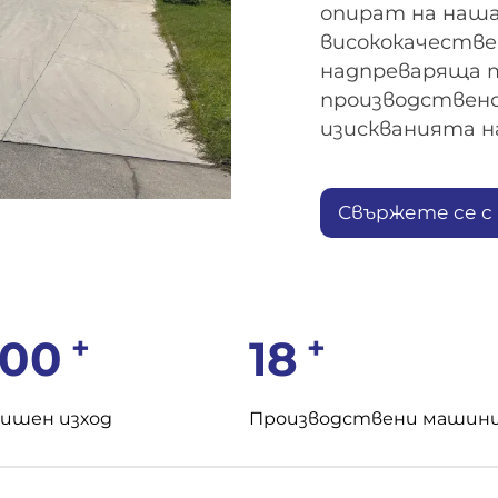
опират на наша
висококачестве
надпреваряща т
производствено
изискванията 
Свържете се с
нас
+
+
000
18
ишен изход
Производствени машин