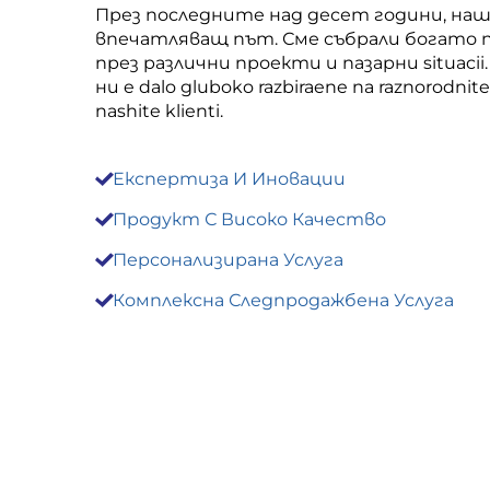
През последните над десет години, наша
впечатляващ път. Сме събрали богато п
през различни проекти и пазарни situacii.
ни e dalo gluboko razbiraene na raznorodnite
nashite klienti.
Експертиза И Иновации

Продукт С Високо Качество

Персонализирана Услуга

Комплексна Следпродажбена Услуга
