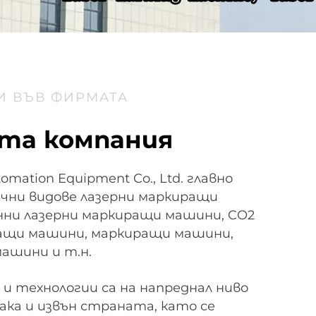
И ВЪВ ФИРМАТА
та компания
omation Equipment Co., Ltd. главно
ични видове лазерни маркиращи
нни лазерни маркиращи машини, CO2
ащи машини, маркиращи машини,
машини и т.н.
и технологии са на напреднал ниво
ака и извън страната, като се