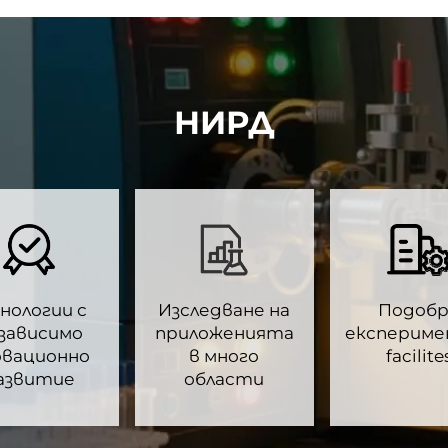
НИРД
нологии с
Изследване на
Подоб
зависимо
приложенията
експериме
овационно
в много
facilite
азвитие
области