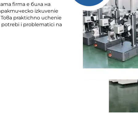
та firma е била на
рактическо izkuvenie
 Това praktichno uchenie
 potrebi i problematici na