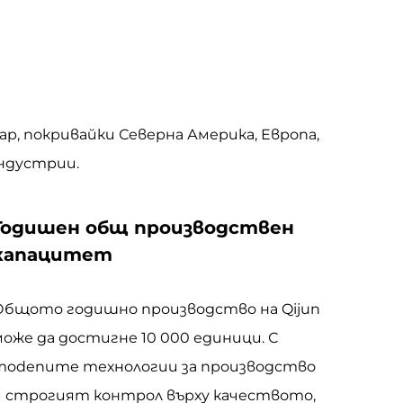
ар, покривайки Северна Америка, Европа,
индустрии.
Годишен общ производствен
капацитет
Общото годишно производство на Qijun
може да достигне 10 000 единици. С
modenите технологии за производство
и строгият контрол върху качеството,