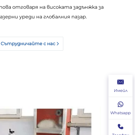
това отговаря на високата задънжка за
азерни уреди на глобалния пазар.
Сътрудничайте с нас
Имейл
Whatsapp
Телефон