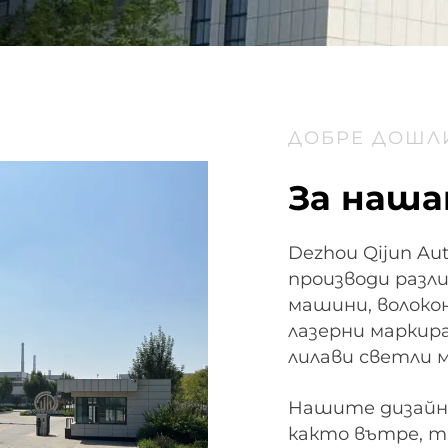
ДОБРЕ ДОШЛ
За наша
Dezhou Qijun Aut
производи разл
машини, волоко
лазерни маркир
лилави светли 
Нашите дизайн 
както вътре, т