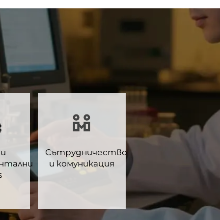
ри
Сътрудничество
нтални
и комуникация
s