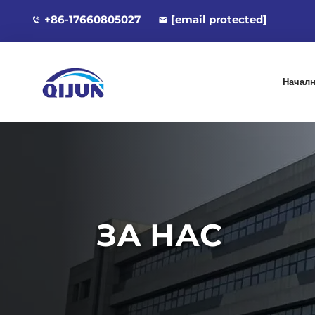
+86-17660805027
[email protected]
Началн
ЗА НАС