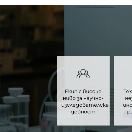
Екип с високо
Тех
ниво за научно-
не
изследователска
ин
дейност
р