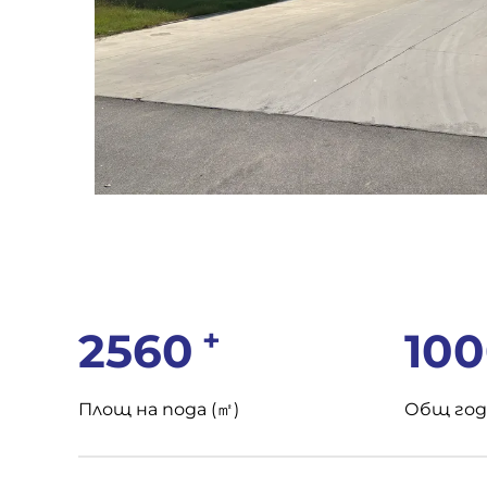
+
2560
10
Площ на пода (㎡)
Общ год