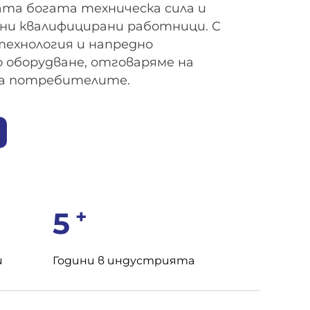
та богата техническа сила и
ни квалифицирани работници. С
ехнология и напредно
 оборудване, отговаряме на
на потребителите.
+
5
и
Години в индустрията