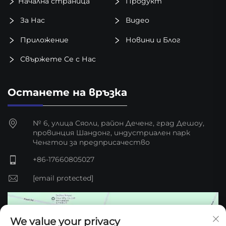
Начална страница
Продукт
За Нас
Видео
Приложение
Новини и Блог
Свържете Се с Нас
Останете на връзка
№ 6, улица Сяоли, район Деченг, град Дешоу,
провинция Шандонг, индустриален парк
Ченгтou за предприсачество
+86-17660805027
[email protected]
We value your privacy