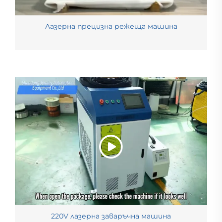
Лазерна прецизна режеща машина
220V лазерна заваръчна машина