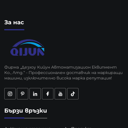
За нас
Фирма „Дезхоу Кийун Автоматизацион Еквипмент
Ко., Лтд.“ - Профессионален доставчик на маркиращи
машини, изключително висока марка репутация!
Бързи връзки