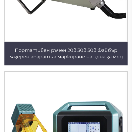
Портативен ръчен 20в 30в 50в Файбър
лазерен апарат за маркиране на цена за мед