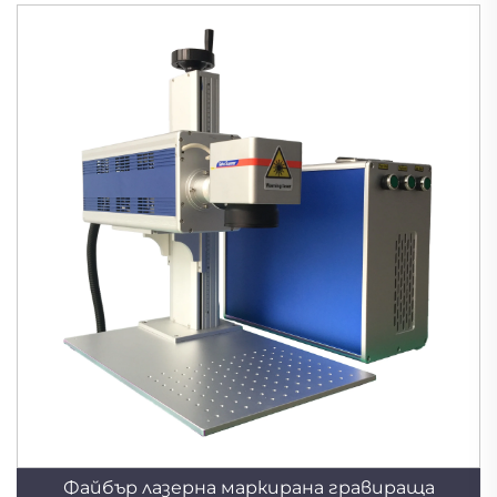
източник
Файбър лазерна маркирана гравираща