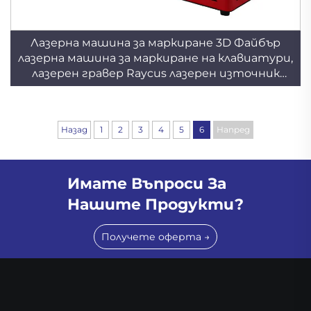
Лазерна машина за маркиране 3D Файбър
лазерна машина за маркиране на клавиатури,
лазерен гравер Raycus лазерен източник
20вт/30вт/50вт (опционален) 1064нм
Назад
1
2
3
4
5
6
Напред
Имате Въпроси За
Нашите Продукти?
Получете оферта →