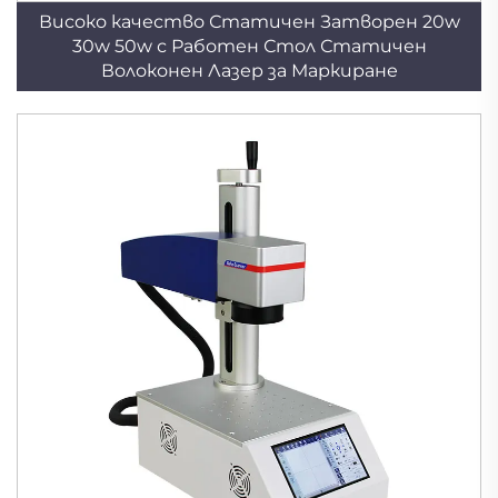
Високо качество Статичен Затворен 20w
30w 50w с Работен Стол Статичен
Волоконен Лазер за Маркиране