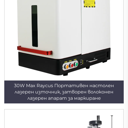
30W Max Raycus Портативен настолен
лазерен източник, затворен волоконен
лазерен апарат за маркиране