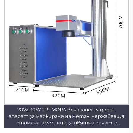
20W 30W JPT MOPA Волоконен лазерен
апарат за маркиране на метал, нержавееща
стомана, алуминий за цвятна печат, с
въздушно охлаждане, максимален лазерен