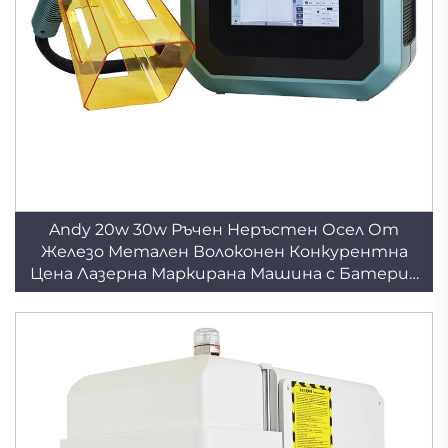
Andy 20w 30w Ръчен Неръстен Осел От
Железо Метален Волоконен Конкурентна
Цена Лазерна Маркирана Машина с Батерия
Без Батерия