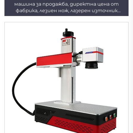
машина за продажба, директна цена от
фабрика, лезиен нож, лазерен източник
Raycus, метални материали