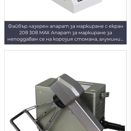
Файбър лазерен апарат за маркиране с екран
20в 30в MAX Апарат за маркиране за
неподдавам се на корозия стомана, алуминий
и други метални материали