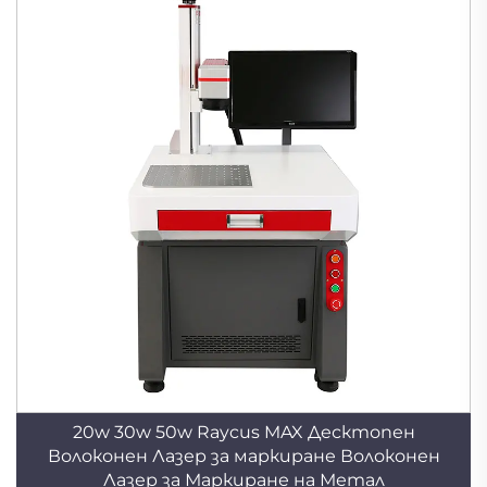
20w 30w 50w Raycus MAX Десктопен
Волоконен Лазер за маркиране Волоконен
Лазер за Маркиране на Метал