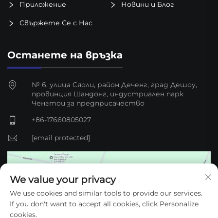
Приложение
Новини и Блог
Свържете Се с Нас
Останете на връзка
№ 6, улица Сяоли, район Деченг, град Дешоу,
провинция Шандонг, индустриален парк
Ченгтou за предприсачество
+86-17660805027
[email protected]
We value your privacy
We use cookies and similar tools to provide our services.
If you don't want to accept all cookies, click Personalize
cookies.