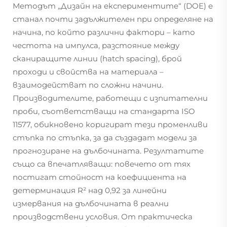
Методът „Дизайн на експериментите“ (DOE) е
станал почти задължителен при определяне на
начина, по който различни фактори – като
честота на импулса, разстояние между
сканиращите линии (hatch spacing), брой
проходи и свойства на материала –
взаимодействат по сложни начини.
Производителите, работещи с изпитателни
проби, съответстващи на стандарта ISO
11577, обикновено коригират тези променливи
стъпка по стъпка, за да създадат модели за
прогнозиране на дълбочината. Резултатите
също са впечатляващи: повечето от тях
постигат стойност на коефициента на
детерминация R² над 0,92 за линейни
измервания на дълбочината в реални
производствени условия. От практическа