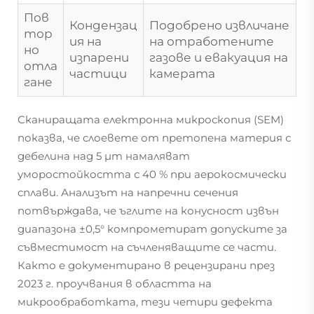
Пов
Кондензац
Подобрено извличане
тор
ия на
на отработените
но
изпарени
газове и евакуация на
отла
частици
камерата
гане
Сканиращата електронна микроскопия (SEM)
показва, че слоевете от претопена материя с
дебелина над 5 µm намаляват
уморостойкостта с 40 % при аерокосмически
сплави. Анализът на напречни сечения
потвърждава, че ъглите на конусност извън
диапазона ±0,5° компрометират допуските за
съвместимост на съчленяващите се части.
Както е документирано в рецензирани през
2023 г. проучвания в областта на
микрообработката, тези четири дефекта