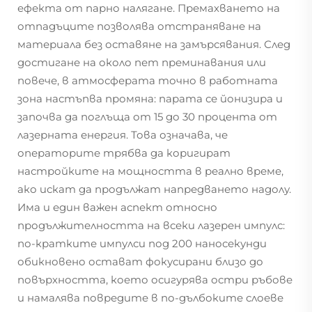
ефекта от парно налягане. Премахването на
отпадъците позволява отстраняване на
материала без оставяне на замърсявания. След
достигане на около пет преминавания или
повече, в атмосферата точно в работната
зона настъпва промяна: парата се йонизира и
започва да поглъща от 15 до 30 процента от
лазерната енергия. Това означава, че
операторите трябва да коригират
настройките на мощността в реално време,
ако искат да продължат напредването надолу.
Има и един важен аспект относно
продължителността на всеки лазерен импулс:
по-кратките импулси под 200 наносекунди
обикновено остават фокусирани близо до
повърхността, което осигурява остри ръбове
и намалява повредите в по-дълбоките слоеве