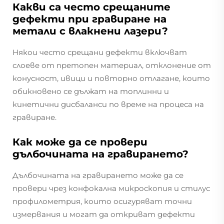
Какви са често срещаните
дефекти при гравиране на
метали с влакнени лазери?
Някои често срещани дефекти включват
слоеве от претопен материал, отклонение от
конусност, ивици и повторно отлагане, които
обикновено се дължат на топлинни и
кинетични дисбаланси по време на процеса на
гравиране.
Как може да се провери
дълбочината на гравирането?
Дълбочината на гравирането може да се
провери чрез конфокална микроскопия и стилус
профилометрия, които осигуряват точни
измервания и могат да откриват дефекти