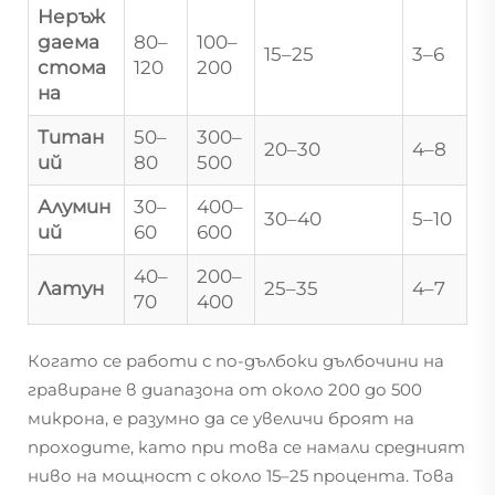
Неръж
даема
80–
100–
15–25
3–6
стома
120
200
на
Титан
50–
300–
20–30
4–8
ий
80
500
Алумин
30–
400–
30–40
5–10
ий
60
600
40–
200–
Латун
25–35
4–7
70
400
Когато се работи с по-дълбоки дълбочини на
гравиране в диапазона от около 200 до 500
микрона, е разумно да се увеличи броят на
проходите, като при това се намали средният
ниво на мощност с около 15–25 процента. Това