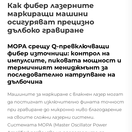
Как фибер лазерните
маркиращи машини
осигуряват прецизно
дълбоко гравиране
MOPA срещу Q-превключващи
фибер източници: контрол на
импулсите, пиковата мощност и
термичният мениджмънт за
последователно натрупване на
дълбочина
Машините за маркиране с влакнен лазер могат
да постигнат изключително фината точност
при гравиране до микронно ниво благодарение
на своите сложни лазерни системи.
Системата MOPA (Master Oscillator Power