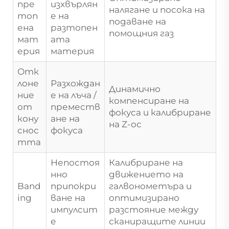
пре
изхвърлян
налягане и посока на
топ
е на
подаване на
ена
разтопен
помощния газ
мат
ата
ерия
материя
Отк
лоне
Разхождан
Динамично
ние
е на лъча /
компенсиране на
от
преместв
фокуса и калибриране
кону
ане на
на Z-ос
снос
фокуса
тта
Непостоя
Калибриране на
нно
движението на
Band
припокри
галвонометъра и
ing
ване на
оптимизирано
импулсит
разстояние между
е
сканиращите линии