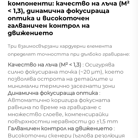
компоненти: качество на лъча (M²
< 1,3), динамична фокусираща
оптика и високоточен
галваничен контрол на
движението
Три взаимосвързани хардуерни елемента
определят точността при дълбоко гравиране:
Качество на лъча (M² < 1,3)
: Осигурява
силно фокусирана точка (~20 µm), което
позволява острота на детайлите и
минимални термично засегнати зони
Динамична фокусираща оптика
:
Автоматично коригира фокусната
равнина по време на гравиране с
множество слоеве, компенсирайки
повърхностни неравности до ±1,5 mm
Галваничен контрол на движението
:
Високоточни скенери (ъглова резолюция