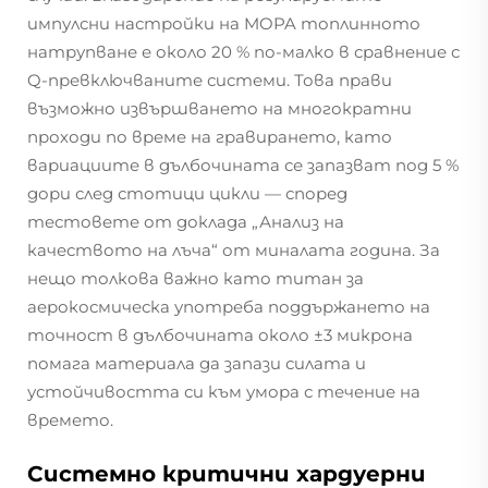
импулсни настройки на MOPA топлинното
натрупване е около 20 % по-малко в сравнение с
Q-превключваните системи. Това прави
възможно извършването на многократни
проходи по време на гравирането, като
вариациите в дълбочината се запазват под 5 %
дори след стотици цикли — според
тестовете от доклада „Анализ на
качеството на лъча“ от миналата година. За
нещо толкова важно като титан за
аерокосмическа употреба поддържането на
точност в дълбочината около ±3 микрона
помага материала да запази силата и
устойчивостта си към умора с течение на
времето.
Системно критични хардуерни