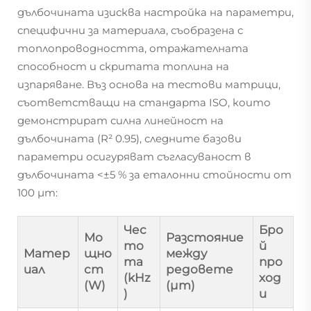
дълбочината изисква настройка на параметри,
специфични за материала, съобразена с
топлопроводността, отражателната
способност и скритата топлина на
изпаряване. Въз основа на тестови матрици,
съответстващи на стандарта ISO, които
демонстрират силна линейност на
дълбочината (R² 0.95), следните базови
параметри осигуряват съгласуваност в
дълбочината <±5 % за еталонни стойности от
100 µm:
Чес
Бро
Мо
Разстояние
то
й
Матер
щно
между
та
про
иал
ст
редовете
(kHz
ход
(W)
(µm)
)
и