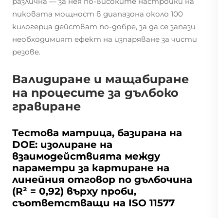
различна — за нея по-високите настройки на
пиковата мощност в диапазона около 100
килогерца действат по-добре, за да се запази
необходимият ефект на изпаряване за чисти
резове.
Валидиране и мащабиране
на процесите за дълбоко
гравиране
Тестова матрица, базирана на
DOE: изолиране на
взаимодействията между
параметри за картиране на
линейния отговор по дълбочина
(R² = 0,92) върху проби,
съответстващи на ISO 11577