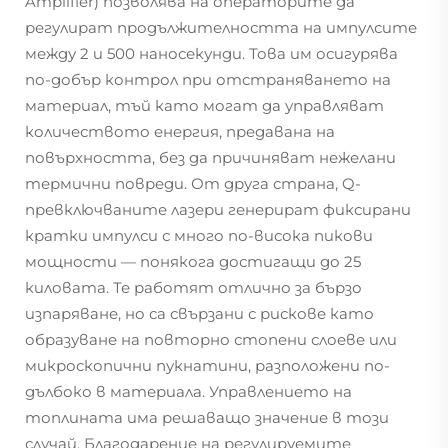
Amplifier) позволява на операторите да
регулират продължителността на импулсите
между 2 и 500 наносекунди. Това им осигурява
по-добър контрол при отстраняването на
материал, тъй като могат да управляват
количеството енергия, предавана на
повърхността, без да причиняват нежелани
термични повреди. От друга страна, Q-
превключваните лазери генерират фиксирани
кратки импулси с много по-висока пикови
мощности — понякога достигащи до 25
киловата. Те работят отлично за бързо
изпаряване, но са свързани с рискове като
образуване на повторно стопени слоеве или
микроскопични пукнатини, разположени по-
дълбоко в материала. Управлението на
топлината има решаващо значение в този
случай. Благодарение на регулируемите