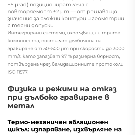
±5 µrad) позиционират лъча с
повторяемост ±2 µm — от решаващо
значение за сложни контури и геометрии
с тесни допуски
Интегрирани системи, използващи и трите
компонента, постигат дълбочина на
гравиране от 50–500 µm при скорости до 3000
mm/s, като запазват 97 % размерна вярност,
потвърдена чрез валидационните протоколи
ISO 11577.
Физика и режими на отказ
при дълбоко гравиране в
метал
Термо-механичен аблационен
цикъл: изпаряване, изхвърляне на