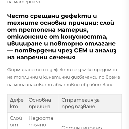
на материала.
Често срещани дефекти и
техните основни причини: слой
от претопена материя,
отклонение от конусността,
ивициране и повторно отлагане
— потвърдени чрез СЕМ и анализ
на напречни сечения
Формирането на дефекти се дължи предимно
на топлинни и кинетични дисбаланси по време
на многопасовото аблативно обработване:
Дефе
Основна
Стратегия за
кт
причина
предпазване
Слой
Недоста
от
тъчно
Оптимизирано