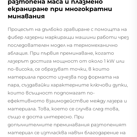
разтопена маса и плазмено
екраниране при многократни
минавания
Процесът на дълбоко гравиране с помощта на
фибер лазерни маркиращи машини работи чрез
последователен модел на термомеханично
аблация. При първия преминаване, когато
лазерът достига мощност от около 1 kW или
по-висока, се образуват точки, в които
материала просто изчезва под формата на
пара, създавайки характерните ключови дупки,
които всъщност подпомагат по-
ефективното взаимодействие между лазера и
материала. Това, което се случва след това,
също е доста интересно. При
допълнителните преминавания разтопеният
материал се изтласква навън благодарение на