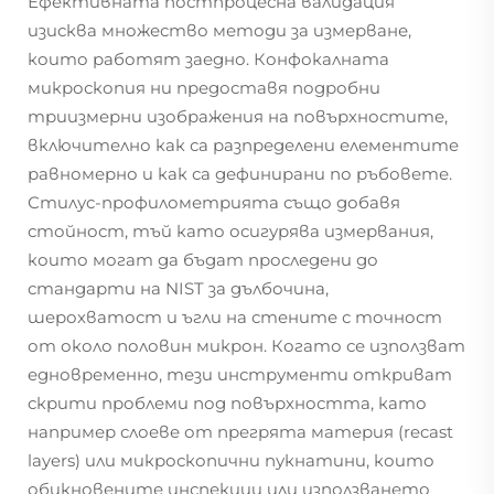
Ефективната постпроцесна валидация
изисква множество методи за измерване,
които работят заедно. Конфокалната
микроскопия ни предоставя подробни
триизмерни изображения на повърхностите,
включително как са разпределени елементите
равномерно и как са дефинирани по ръбовете.
Стилус-профилометрията също добавя
стойност, тъй като осигурява измервания,
които могат да бъдат проследени до
стандарти на NIST за дълбочина,
шерохватост и ъгли на стените с точност
от около половин микрон. Когато се използват
едновременно, тези инструменти откриват
скрити проблеми под повърхността, като
например слоеве от прегрята материя (recast
layers) или микроскопични пукнатини, които
обикновените инспекции или използването