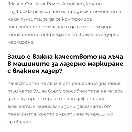
(Master Oscillator Power Amplifier), която
позволява регулиране на продължителността
на импулсите, за да се контролира
енергийното отлагане и да се минимизира
топлинното повреждане по време на лазерно
маркиране.
Защо е важна качеството на лъча
в машините за лазерно маркиране
с влакнен лазер?
Качеството на лъча е от решаващо значение,
тъй като влияе върху способността на лазера
да фокусира остри и точно дефинирани
елементи с минимални зони, засегнати от
топлината, което е критично за прецизно
гравиране.