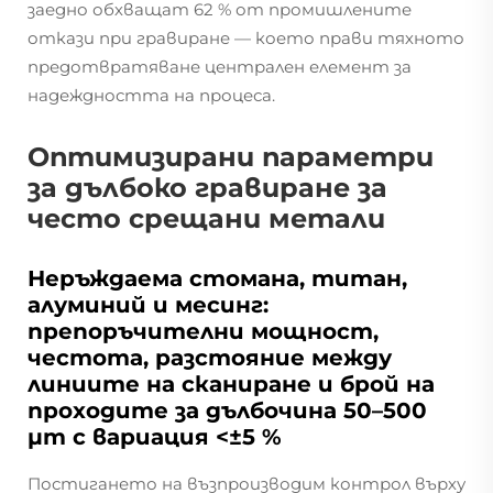
заедно обхващат 62 % от промишлените
откази при гравиране — което прави тяхното
предотвратяване централен елемент за
надеждността на процеса.
Оптимизирани параметри
за дълбоко гравиране за
често срещани метали
Неръждаема стомана, титан,
алуминий и месинг:
препоръчителни мощност,
честота, разстояние между
линиите на сканиране и брой на
проходите за дълбочина 50–500
µm с вариация <±5 %
Постигането на възпроизводим контрол върху