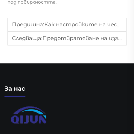
под повърхността.
Предишна:
Как настройките на честотата на импулса влияят върху качеството на маркирането с влакнен лазер
Следваща:
Предотвратяване на изгорели следи при процеси на лазерно маркиране с CO₂ лазер
За нас