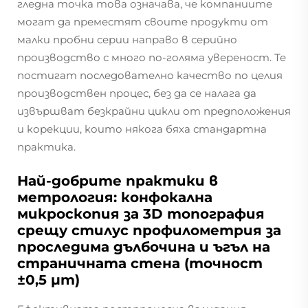
гледна точка това означава, че компаниите
могат да преместят своите продукти от
малки пробни серии направо в серийно
производство с много по-голяма увереност. Те
постигат последователно качество по целия
производствен процес, без да се налага да
извършват безкрайни цикли от предположения
и корекции, които някога бяха стандартна
практика.
Най-добрите практики в
метрология: конфокална
микроскопия за 3D топография
срещу стилус профилометрия за
проследима дълбочина и ъгъл на
страничната стена (точност
±0,5 µm)