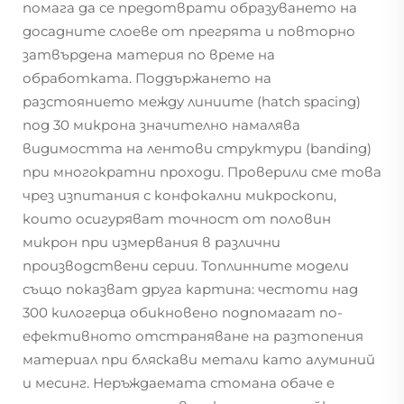
помага да се предотврати образуването на
досадните слоеве от прегрята и повторно
затвърдена материя по време на
обработката. Поддържането на
разстоянието между линиите (hatch spacing)
под 30 микрона значително намалява
видимостта на лентови структури (banding)
при многократни проходи. Проверили сме това
чрез изпитания с конфокални микроскопи,
които осигуряват точност от половин
микрон при измервания в различни
производствени серии. Топлинните модели
също показват друга картина: честоти над
300 килогерца обикновено подпомагат по-
ефективното отстраняване на разтопения
материал при бляскави метали като алуминий
и месинг. Неръждаемата стомана обаче е