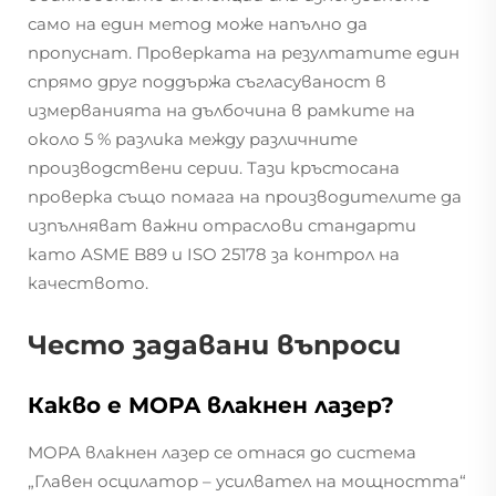
само на един метод може напълно да
пропуснат. Проверката на резултатите един
спрямо друг поддържа съгласуваност в
измерванията на дълбочина в рамките на
около 5 % разлика между различните
производствени серии. Тази кръстосана
проверка също помага на производителите да
изпълняват важни отраслови стандарти
като ASME B89 и ISO 25178 за контрол на
качеството.
Често задавани въпроси
Какво е MOPA влакнен лазер?
MOPA влакнен лазер се отнася до система
„Главен осцилатор – усилвател на мощността“