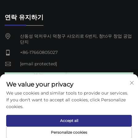
연락 유지하기
산동성 덕저우시 덕청구 샤오리로 6번지, 청tó우 창업 공업
단지
+86-17660805027
[email protected]
We value your privacy
We use cookies and similar tools to provide our services.
If you don't want to accept all cookies, click Personalize
cookies.
Accept all
저작권 © 2025 Dezhou Qijun Automation Equipment Co.,
Personalize cookies
Ltd. —
개인정보 처리방침