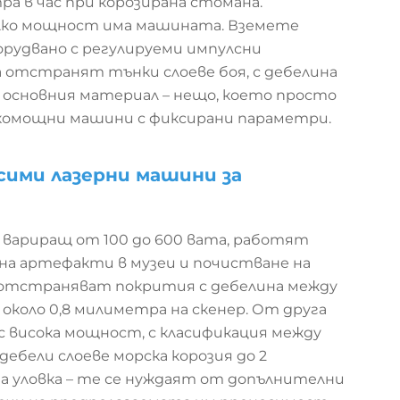
а в час при корозирана стомана.
олко мощност има машината. Вземете
орудвано с регулируеми импулсни
 отстранят тънки слоеве боя, с дебелина
а основния материал – нещо, което просто
сокомощни машини с фиксирани параметри.
сими лазерни машини за
 вариращ от 100 до 600 вата, работят
 на артефакти в музеи и почистване на
 отстраняват покрития с дебелина между
 около 0,8 милиметра на скенер. От друга
 висока мощност, с класификация между
-дебели слоеве морска корозия до 2
а уловка – те се нуждаят от допълнителни