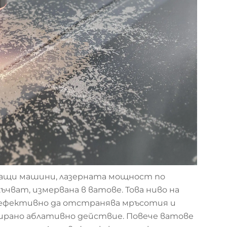
ващи машини, лазерната мощност по
ъчват, измервана в ватове. Това ниво на
 ефективно да отстранява мръсотия и
ирано аблативно действие. Повече ватове