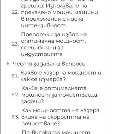
грешки: Използване на
прекалено мощни машини
в приложения с ниска
интензивност
Препоръки за избор на
оптимална мощност,
специфични за
индустрията
Често задавани въпроси
Какво е лазерна мощност и
как се измерва?
Каква е оптималната
мощност за почистващи
задачи?
Как мощността на лазера
влияе на скоростта на
почистване?
По-високата мощност