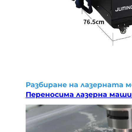
Разбиране на лазерната 
Переносима лазерна маши