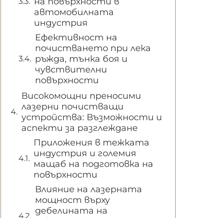
на повърхности в
автомобилната
индустрия
Ефективност на
почистването при лека
ръжда, тънка боя и
чувствителни
повърхности
Високомощни преносими
лазерни почистващи
устройства: Възможности и
аспекти за разглеждане
Приложения в тежката
индустрия и големия
мащаб на подготовка на
повърхности
Влияние на лазерната
мощност върху
дебелината на