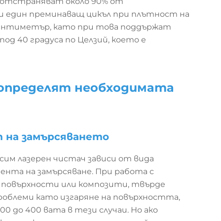
ни отстраняват около 90% от
 един преминаващ цикъл при плътност на
 сантиметър, като при това поддържат
д 40 градуса по Целзий, което е
 определят необходимата
т на замърсяването
им лазерен чистач зависи от вида
ента на замърсяване. При работа с
 повърхности или композити, твърде
роблеми като изгаряне на повърхността,
00 до 400 вата в тези случаи. Но ако