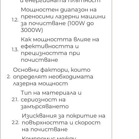
и енергийната плътност
Мощностен диапазон на
преносими лазерни машини
за почистване (100W до
3000W)
Как мощността влияе на
ефективността и
прецизността при
почистване
Основни фактори, които
определят необходимата
лазерна мощност
Тип на материала и
сериозност на
замърсяването
Изисквания за покритие на
повърхността и скорост
на почистване
Компромис между