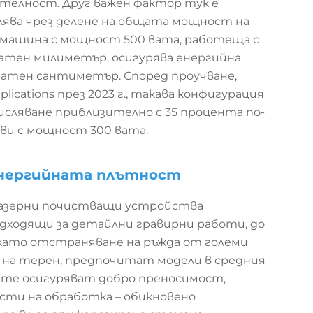
ителност. Друг важен фактор тук е
лява чрез делене на общата мощност на
, машина с мощност 500 вата, работеща с
ратен милиметър, осигурява енергийна
ратен сантиметър. Според проучване,
plications през 2023 г., такава конфигурация
кисляване приблизително с 35 процента по-
иви с мощност 300 вата.
енергийната плътност
лазерни почистващи устройства
одходящи за детайлни гравирни работи, до
 като отстраняване на ръжда от големи
 на терен, предпочитат модели в средния
о те осигуряват добро преносимост,
сти на обработка – обикновено