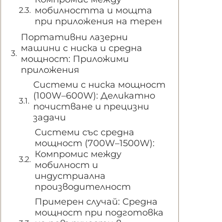
мобилността и мощта
при приложения на терен
Портативни лазерни
машини с ниска и средна
мощност: Приложими
приложения
Системи с ниска мощност
(100W–600W): Деликатно
почистване и прецизни
задачи
Системи със средна
мощност (700W–1500W):
Компромис между
мобилност и
индустриална
производителност
Примерен случай: Средна
мощност при подготовка