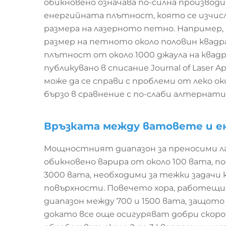
обикновено означава по-силна производ
енергийната плътност, която се изчис
размера на лазерното петно. Например
размер на петното около половин квад
плътност от около 1000 джаула на квад
публикувано в списание Journal of Laser Ap
може да се справи с проблеми от леко о
бързо в сравнение с по-слаби алтернат
Връзката между ватовете и 
Мощностният диапазон за преносими 
обикновено варира от около 100 вата, п
3000 вата, необходими за тежки задачи
повърхности. Повечето хора, работещи
диапазон между 700 и 1500 вата, защот
докато все още осигуряват добри скоро