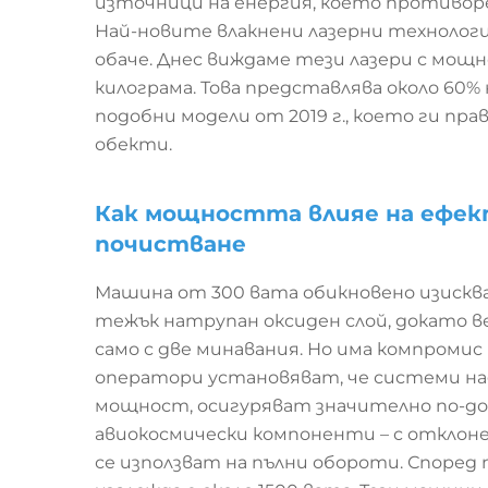
източници на енергия, което противор
Най-новите влакнени лазерни технолог
обаче. Днес виждаме тези лазери с мощн
килограма. Това представлява около 60%
подобни модели от 2019 г., което ги пр
обекти.
Как мощността влияе на ефе
почистване
Машина от 300 вата обикновено изисква о
тежък натрупан оксиден слой, докато 
само с две минавания. Но има компроми
оператори установяват, че системи над
мощност, осигуряват значително по-до
авиокосмически компоненти – с отклонени
се използват на пълни обороти. Спор