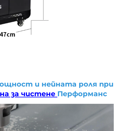
мощност и нейната роля при
на за чистене
Перформанс