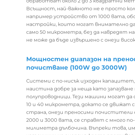
обработват около 2 до 3 квадратни метр
Всъщност, най-важното не е просто к
например устройство от 1000 вата, об
настройки, които могат внимателно да
само 50 микрометра, без да навредят н
не може да бъде извършено с онези ви
Мощностен диапазон на прено
почистване (100W до 3000W)
Системи с по-нисък изходен капацитет,
наистина добре за неща като запазване
полупроводници. Тези машини могат да
10 и 40 микрометра, докато се движат с
страна, онези преносими почистители с
2000 и 3000 вата, се справят с много по
милиметра дълбочина. Въпреки това, им