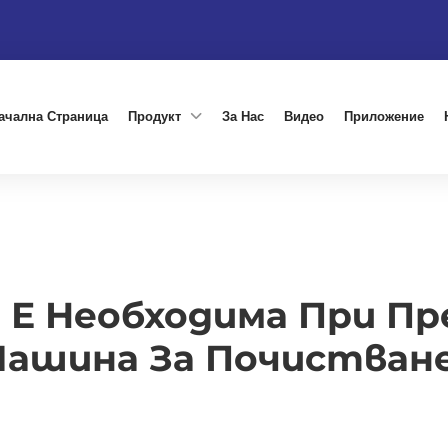
ачална Страница
Продукт
За Нас
Видео
Приложение
Е Необходима При Пр
ашина За Почистван