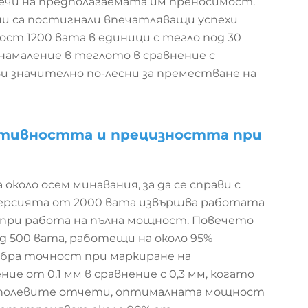
ечи на предполагаемата им преносимост.
ии са постигнали впечатляващи успехи
ост 1200 вата в единици с тегло под 30
 намаление в теглото в сравнение с
ави значително по-лесни за преместване на
ктивността и прецизността при
коло осем минавания, за да се справи с
версията от 2000 вата извършва работата
с при работа на пълна мощност. Повечето
 500 вата, работещи на около 95%
бра точност при маркиране на
е от 0,1 мм в сравнение с 0,3 мм, когато
ед полевите отчети, оптималната мощност