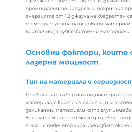
изглежда е около 1500 вата. Тези маши
промишлените боядисани покрития при
енергията от 1,2 джаула на квадратен
температурата на основния материал по
критично за чувствителни материали.
Основни фактори, които
лазерна мощност
Тип на материала и сериознос
Правилният избор на мощност за пренос
материал, с който се работи, и от степ
деликатни материали като алуминиеви
високата мощност може да доведе до п
така че повечето хора използват около 1