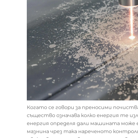
Когато се говори за преносими почист
същество означава колко енергия те изл
енергия определя дали машината може
мазнина чрез така нареченото контрол