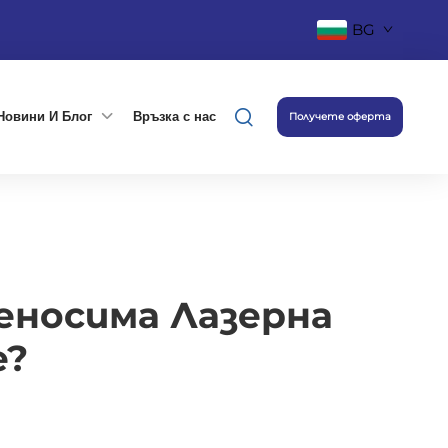
BG
Новини И Блог
Връзка с нас
Получете оферта
еносима Лазерна
е?