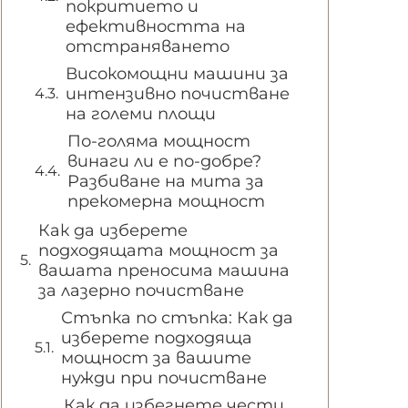
покритието и
ефективността на
отстраняването
Високомощни машини за
интензивно почистване
на големи площи
По-голяма мощност
винаги ли е по-добре?
Разбиване на мита за
прекомерна мощност
Как да изберете
подходящата мощност за
вашата преносима машина
за лазерно почистване
Стъпка по стъпка: Как да
изберете подходяща
мощност за вашите
нужди при почистване
Как да избегнете чести