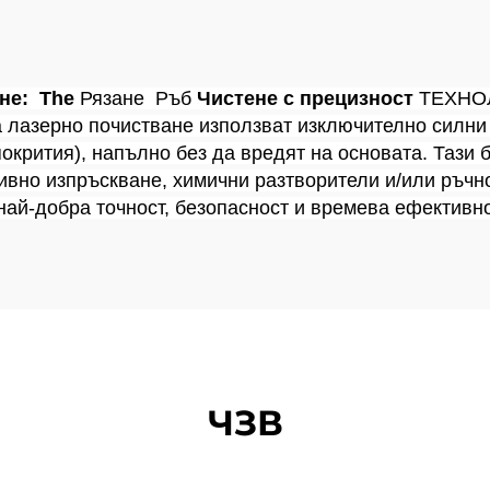
оддавам се на
Маркиран
озия стомана,
миний и други
не: 
The 
Рязане 
Ръб 
Чистене с прецизност 
ТЕХНО
 лазерно почистване използват изключително силни 
метални
окрития), напълно без да вредят на основата. Тази б
материали
ивно изпръскване, химични разтворители и/или ръчно
 най-добра точност, безопасност и времева ефективно
ЧЗВ