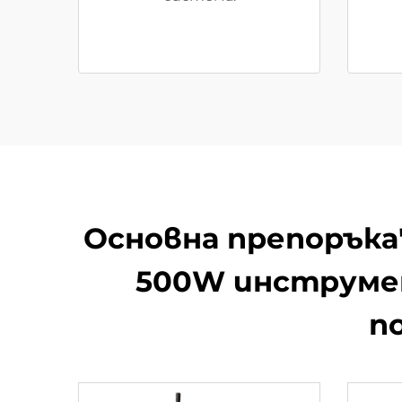
Основна препоръка​
500W инструмен
п