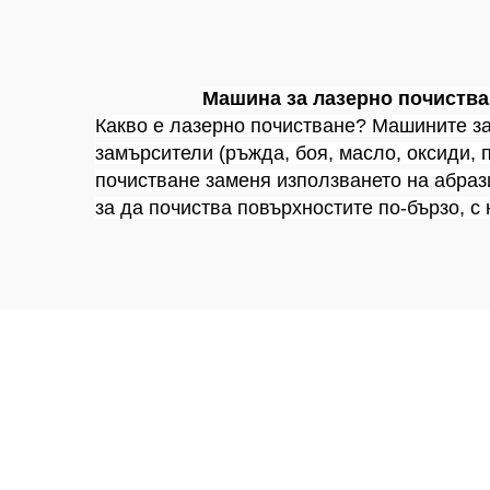
нож, лазерен
неп
източник Raycus,
кор
метални
алу
Машина за лазерно почиства
Какво е лазерно почистване? Машините за
материали
замърсители (ръжда, боя, масло, оксиди, п
почистване заменя използването на абраз
за да почиства повърхностите по-бързо, с