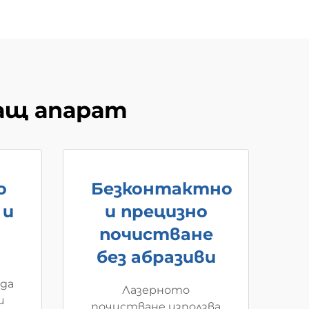
ащ апарат
о
Безконтактно
 и
и прецизно
почистване
без абразиви
да
Лазерното
и
почистване използва