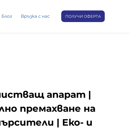
 Блог
Връзка с нас
ПОЛУЧИ ОФЕРТА
чистващ апарат |
но премахване на
ърсители | Еко- и