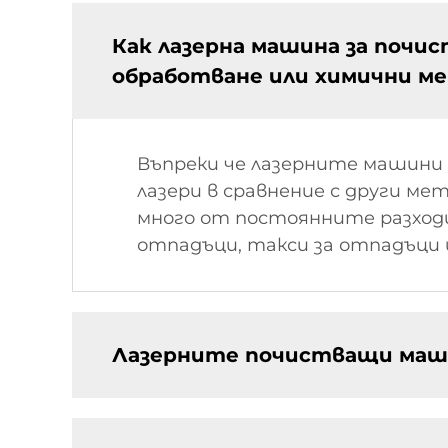
Как лазерна машина за почис
обработване или химични м
Въпреки че лазерните машини 
лазери в сравнение с други м
много от постоянните разходи,
отпадъци, такси за отпадъци и
Лазерните почистващи машин