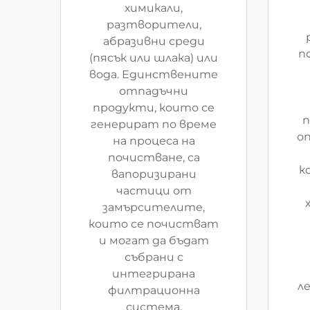
химикали,
разтворители,
абразивни среди
п
(пясък или шлака) или
вода. Единствените
отпадъчни
продукти, които се
п
генерират по време
о
на процеса на
почистване, са
к
вапоризирани
частици от
замърсителите,
които се почистват
и могат да бъдат
събрани с
интегрирана
л
филтрационна
система.