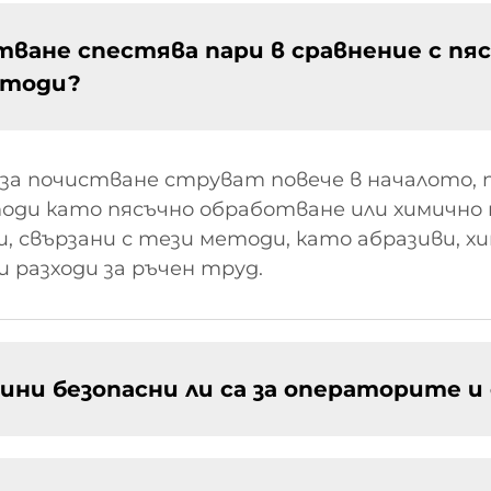
тване спестява пари в сравнение с пя
етоди?
за почистване струват повече в началото, п
етоди като пясъчно обработване или химичн
 свързани с тези методи, като абразиви, хи
 разходи за ръчен труд.
и безопасни ли са за операторите и