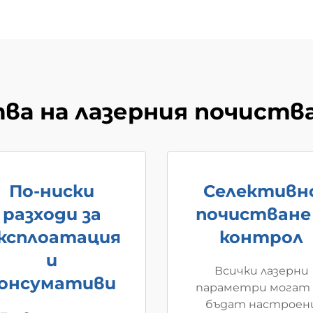
ва на лазерния почиств
По-ниски
Селективн
разходи за
почистване
ксплоатация
контрол
и
Всички лазерни
онсумативи
параметри могат 
бъдат настроен