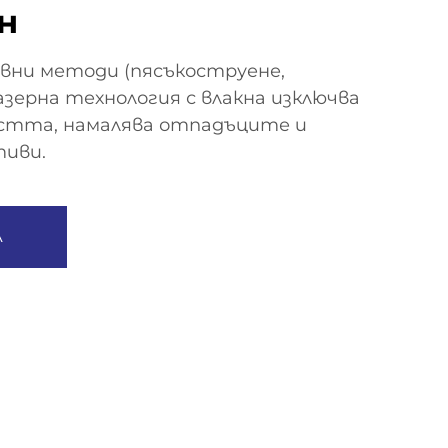
н
ивни методи (пясъкоструене,
азерна технология с влакна​​ изключва
остта, намалява отпадъците и
тиви.
А