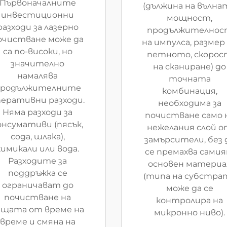
Първоначалните
(дължина на вълнат
инвестиционни
мощност,
разходи за лазерно
продължителнос
очистване може да
на импулса, размер
са по-високи, но
петното, скорос
значително
на сканиране) до
намалява
точната
родължителните
комбинация,
перативни разходи.
необходима за
Няма разходи за
почистване само 
онсумативи (пясък,
нежелания слой 
сода, шлака),
замърсители, без 
химикали или вода.
се премахва сами
Разходите за
основен материа
поддръжка се
(типа на субстра
ограничават до
може да се
почистване на
контролира на
ещата от време на
микронно ниво).
време и смяна на