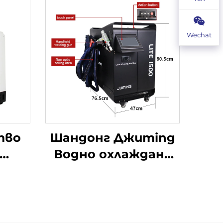
Wechat
тво
Шандонг Джuming
Водно охлаждане
 30w
Лазерна сварваща
ен
машина Волоконна
чен
лазерна сварваща
р за
машина