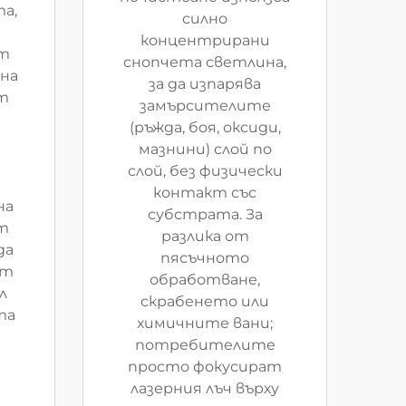
а,
силно
концентрирани
т
снопчета светлина,
 на
за да изпарява
т
замърсителите
(ръжда, боя, оксиди,
мазнини) слой по
слой, без физически
контакт със
на
субстрата. За
от
разлика от
да
пясъчното
ят
обработване,
л
скрабенето или
та
химичните вани;
потребителите
просто фокусират
лазерния лъч върху