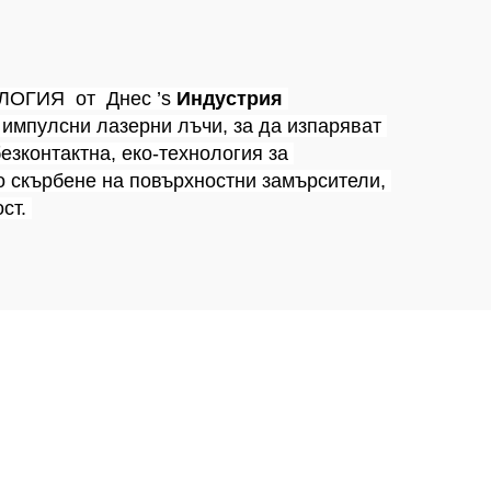
е
ЛОГИЯ 
от 
Днес 
’
s 
Индустрия 
импулсни лазерни лъчи, за да изпаряват 
езконтактна, еко-технология за 
 скърбене на повърхностни замърсители, 
ст. 