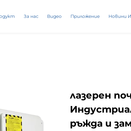
одукт
За нас
Видео
Приложение
Новини И
лазерен по
Индустриал
ръжда и зам