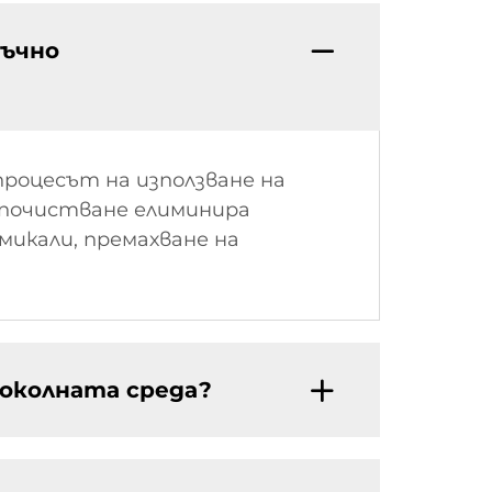
съчно
роцесът на използване на
о почистване елиминира
микали, премахване на
 околната среда?