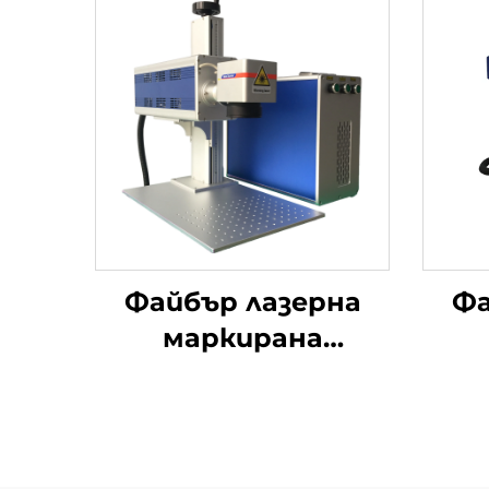
Файбър лазерна
Фа
маркирана
гравираща машина
мар
за продажба,
директна цена от
фабрика, лезиен
м