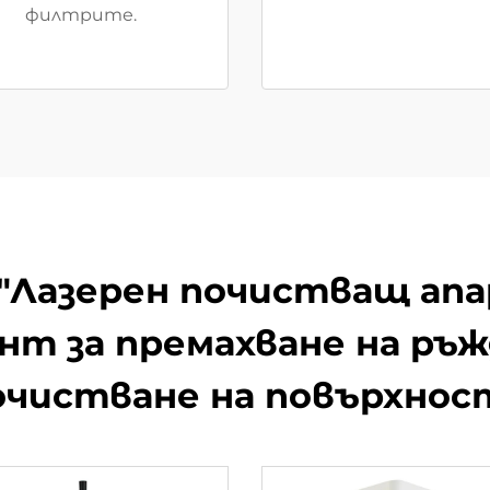
филтрите.
​​​"Лазерен почистващ а
т за премахване на ръжд
очистване на повърхнос