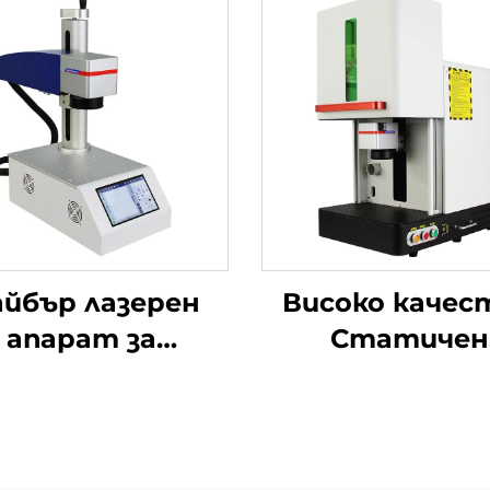
йбър лазерен
Високо качес
апарат за
Статичен
киране с екран
Затворен 20w
20в 30в MAX
50w с Работ
Апарат за
Стол Стати
аркиране за
Волоконен Лазе