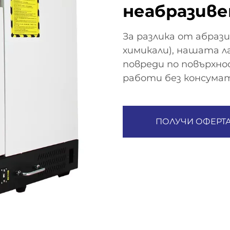
неабразиве
За разлика от абраз
химикали), нашата ​​л
повреди по повърхн
работи без консума
ПОЛУЧИ ОФЕРТ