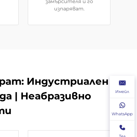
замърсителя и го
изпаряват.
парат: Индустриален
Имейл
а | Неабразивно
ти
WhatsApp
Тел